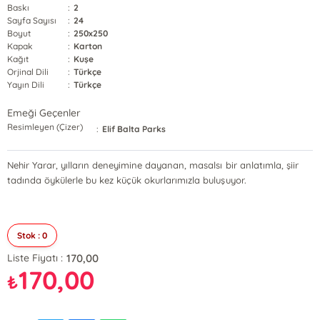
Baskı
:
2
Sayfa Sayısı
:
24
Boyut
:
250x250
Kapak
:
Karton
Kağıt
:
Kuşe
Orjinal Dili
:
Türkçe
Yayın Dili
:
Türkçe
Emeği Geçenler
Resimleyen (Çizer)
:
Elif Balta Parks
Nehir Yarar, yılların deneyimine dayanan, masalsı bir anlatımla, şiir
tadında öykülerle bu kez küçük okurlarımızla buluşuyor.
Stok : 0
170,00
Liste Fiyatı :
170,00
₺