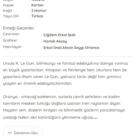
Kapak
:
Karton
Kağıt
:
2.Hamur
Yayın Dili
:
Türkçe
Emeği Geçenler
Çevirmen
:
Çiğdem Erkal İpek
Grafiker
:
Hamdi Akçay
Hazırlayan
:
Erkal Ünal;Alican Saygı Ortanca
Ursula K. Le Guin, bilimkurgu ve fantazi edebiyatına damga vurmuş
en büyük yazarlardan. Kitapları ve fikirleriyle hem okurlara hem de
yazarlara ilham veren Le Guin, yalnızca türün değil tüm yirminci
yüzyılın en önemli edebiyatçılarından.
Orsinya... ortaçağ kalelerinin, surlarla çevrili şehirlerin ve kadim
tanrıların mesken tuttuğu dağlara uzanan tren raylarının diyarı.
Hayatın sert, düşlerin kırılgan ve bilinmedik güçlerin parçalamaya
...
çalıştığı halkın akıl bütünlüğünü yitirmeme uğraşı
Devamını Oku