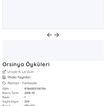
Orsinya Öyküleri
Ursula K. Le Guin
İthaki Yayınları
Roman - Fantastik
ISBN
:
9786053758754
Basım Tarihi
:
2018-10
Baskı
:
1
Sayfa Sayısı
:
224
Boyut
:
135x210