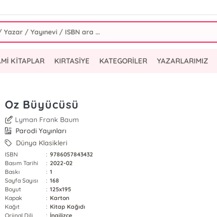
AMİ KİTAPLAR
KIRTASİYE
KATEGORİLER
YAZARLARIMIZ
Oz Büyücüsü
Lyman Frank Baum
Parodi Yayınları
Dünya Klasikleri
ISBN
:
9786057843432
Basım Tarihi
:
2022-02
Baskı
:
1
Sayfa Sayısı
:
168
Boyut
:
125x195
Kapak
:
Karton
Kağıt
:
Kitap Kağıdı
Orjinal Dili
:
İngilizce