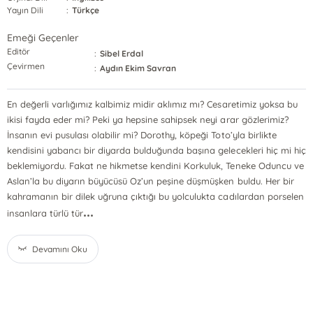
Yayın Dili
:
Türkçe
Emeği Geçenler
Editör
:
Sibel Erdal
Çevirmen
:
Aydın Ekim Savran
En değerli varlığımız kalbimiz midir aklımız mı? Cesaretimiz yoksa bu
ikisi fayda eder mi? Peki ya hepsine sahipsek neyi arar gözlerimiz?
İnsanın evi pusulası olabilir mi? Dorothy, köpeği Toto’yla birlikte
kendisini yabancı bir diyarda bulduğunda başına gelecekleri hiç mi hiç
beklemiyordu. Fakat ne hikmetse kendini Korkuluk, Teneke Oduncu ve
Aslan’la bu diyarın büyücüsü Oz’un peşine düşmüşken buldu. Her bir
kahramanın bir dilek uğruna çıktığı bu yolculukta cadılardan porselen
...
insanlara türlü tür
Devamını Oku