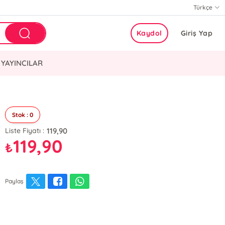
Türkçe
Kaydol
Giriş Yap
YAYINCILAR
Stok : 0
119,90
Liste Fiyatı :
119,90
₺
Paylaş