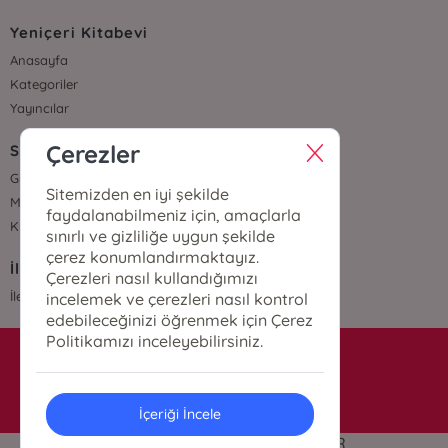
Yeniçeri Kitabevi
Anasayfa
Kategoriler
Yayıncılar
Çerezler
Sözleşmeler
Gizlilik Sözleşmesi
Sitemizden en iyi şekilde
Mesafeli Satış Sözleşmesi
faydalanabilmeniz için, amaçlarla
Kullanıcı Sözleşmesi
sınırlı ve gizliliğe uygun şekilde
çerez konumlandırmaktayız.
İletişim
Çerezleri nasıl kullandığımızı
İletişim
incelemek ve çerezleri nasıl kontrol
edebileceğinizi öğrenmek için Çerez
Politikamızı inceleyebilirsiniz.
info@yenicerikitabevi.com
İçeriği İncele
© 2024 | TÜM HAKLARI SAKLIDIR