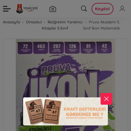
Kaydol
Anasayfa
Ortaokul
İlköğretim Yardımcı
Pruva Akademi 5.
Kitaplar 5.Sınıf
Sınıf İkon Matematik