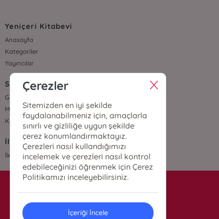
Yeniçeri Kitabevi
Anasayfa
Kategoriler
Yayıncılar
Çerezler
Sözleşmeler
Gizlilik Sözleşmesi
Sitemizden en iyi şekilde
Mesafeli Satış Sözleşmesi
faydalanabilmeniz için, amaçlarla
Kullanıcı Sözleşmesi
sınırlı ve gizliliğe uygun şekilde
çerez konumlandırmaktayız.
İletişim
Çerezleri nasıl kullandığımızı
İletişim
incelemek ve çerezleri nasıl kontrol
edebileceğinizi öğrenmek için Çerez
Politikamızı inceleyebilirsiniz.
info@yenicerikitabevi.com
İçeriği İncele