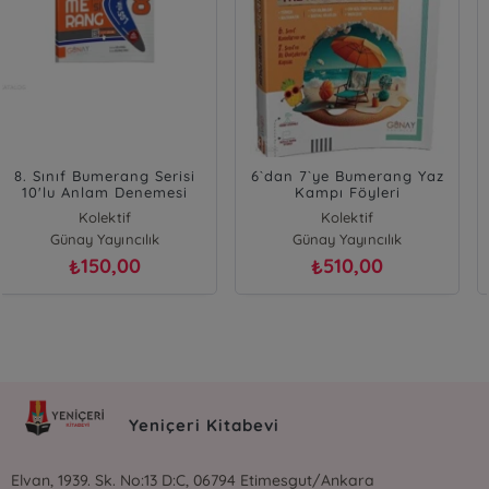
6`dan 7`ye Bumerang Yaz
Üç Dört Beş Yayıncılık
Kampı Föyleri
Sıfır Risk Problemler
Kolektif
Rıdvan Çelebi
Günay Yayıncılık
Üç Dört Beş Yayıncılık
510,00
590,00
₺
₺
Yeniçeri Kitabevi
Elvan, 1939. Sk. No:13 D:C, 06794 Etimesgut/Ankara