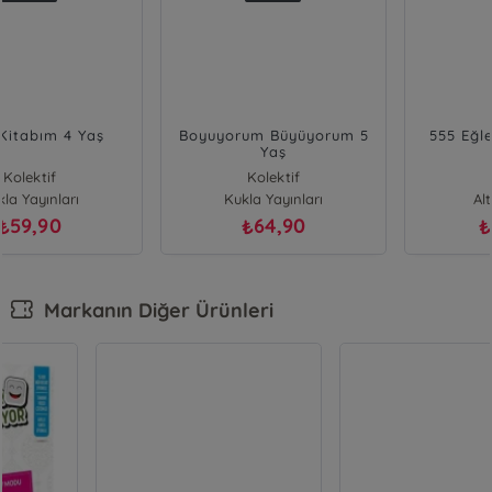
Boyuyorum Büyüyorum 5
555 Eğlenceli Çıkartma
Yaş
Periler
Kolektif
Kolektif
Kukla Yayınları
Altın Kitaplar
64,90
350,00
₺
₺
Markanın Diğer Ürünleri