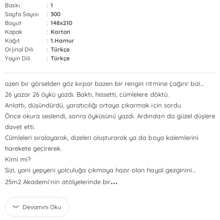
Baskı
:
1
Sayfa Sayısı
:
300
Boyut
:
148x210
Kapak
:
Karton
Kağıt
:
1.Hamur
Orjinal Dili
:
Türkçe
Yayın Dili
:
Türkçe
azen bir görselden göz kırpar bazen bir rengin ritmine çağırır bizi…
26 yazar 26 öykü yazdı. Baktı, hissetti, cümlelere döktü.
Anlattı, düşündürdü, yaratıcılığı ortaya çıkarmak için sordu.
Önce okura seslendi, sonra öyküsünü yazdı. Ardından da güzel düşlere
davet etti.
Cümleleri sıralayarak, dizeleri oluşturarak ya da boya kalemlerini
harekete geçirerek.
Kimi mi?
Sizi, yani yepyeni yolculuğa çıkmaya hazır olan hayal gezginini…
...
25m2 Akademi’nin atölyelerinde bir
Devamını Oku