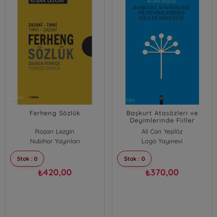
Ferheng Sözlük
Başkurt Atasözleri ve
Deyimlerinde Fiiller
Sözlüğü
Roşan Lezgin
Ali Can Yeşilöz
Nubihar Yayınları
Logo Yayınevi
Stok : 0
Stok : 0
420,00
370,00
₺
₺