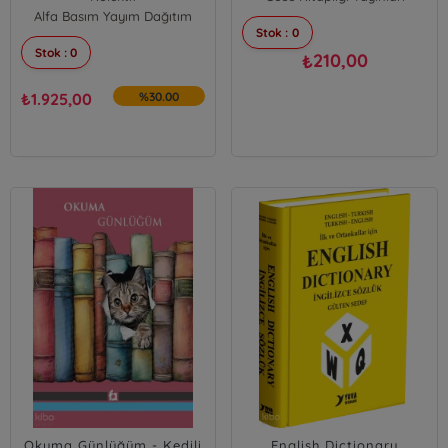
Alfa Basım Yayım Dağıtım
Stok : 0
Stok : 0
210,00
₺
₺
1.925,00
%30.00
Okuma Günlüğüm - Kedili
English Dictionary