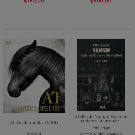
180,00
800,00
₺
₺
Otellerde Yangın Riski ve
Önleme Stratejileri
At Ansiklopedisi (Ciltli)
Fahri Yiyin
Kolektif
Gece Kitaplığı Yayınları