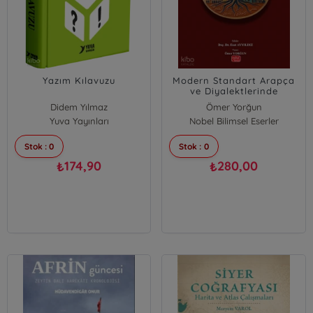
Yazım Kılavuzu
Modern Standart Arapça
ve Diyalektlerinde
Hikmetli Atasözleri
Didem Yılmaz
Ömer Yorğun
Yuva Yayınları
Nihal Çiçek
Nobel Bilimsel Eserler
Stok : 0
Stok : 0
174,90
280,00
₺
₺