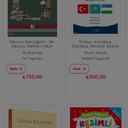
Okuma Günlüğüm - Bir
Türkçe, Kazakça,
Okurun Defteri (Yeşil
Özbekçe;Tematik Sözlük
Kapak)
ve Konuşma Kalıpları
Ali Eryılmaz
Murat Koçak
Feride Eryılmaz
Fa Yayınları
Nilufar Irisbekova
Artikel Yayıncılık
Dana Baltabayeva
Stok : 0
Stok : 0
750,00
500,00
₺
₺