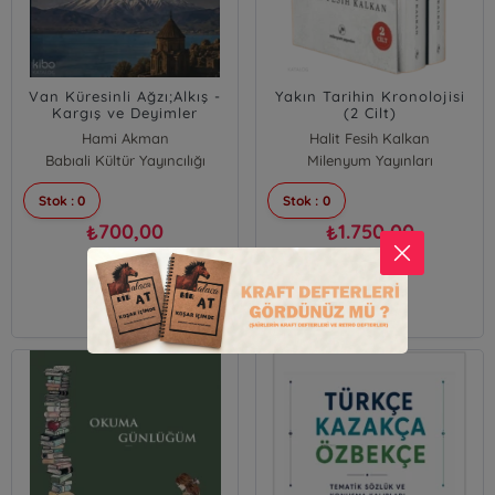
Van Küresinli Ağzı;Alkış -
Yakın Tarihin Kronolojisi
Kargış ve Deyimler
(2 Cilt)
Hami Akman
Halit Fesih Kalkan
Babıali Kültür Yayıncılığı
Milenyum Yayınları
Stok : 0
Stok : 0
700,00
1.750,00
₺
₺