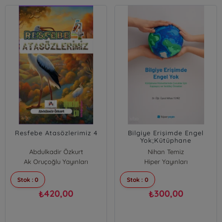
Resfebe Atasözlerimiz 4
Bilgiye Erişimde Engel
Yok;Kütüphane
Hizmetlerinde Çocuklar
Abdulkadir Özkurt
Nihan Temiz
İçin Kapsayıcı ve Yenilikçi
Ak Oruçoğlu Yayınları
Hiper Yayınları
Örnekler
Stok : 0
Stok : 0
420,00
300,00
₺
₺