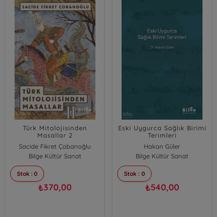
Türk Mitolojisinden
Eski Uygurca Sağlık Birimi
Masallar 2
Terimleri
Sacide Fikret Çobanoğlu
Hakan Güler
Bilge Kültür Sanat
Bilge Kültür Sanat
Stok : 0
Stok : 0
370,00
540,00
₺
₺