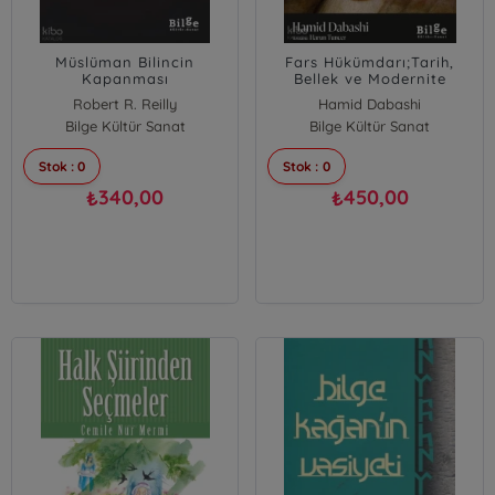
Müslüman Bilincin
Fars Hükümdarı;Tarih,
Kapanması
Bellek ve Modernite
Arasında Fars Hükümdarı
Robert R. Reilly
Hamid Dabashi
Figürü
Bilge Kültür Sanat
Bilge Kültür Sanat
Stok : 0
Stok : 0
340,00
450,00
₺
₺