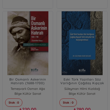
Bir Osmanlı Askerinin
Eski Türk Yazıtları Söz
Hatıratı (1688-1700)
Varlığının Çağdaş Kıpçak
Türk Lehçeleri ile
Temeşvarlı Osman Ağa
Süleyman Hilmi Kızıldağ
Karşılaştırılması
Bilge Kültür Sanat
Bilge Kültür Sanat
Stok : 0
Stok : 0
220,00
780,00
₺
₺