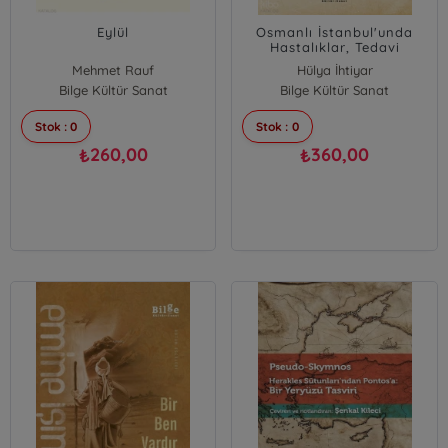
Eylül
Osmanlı İstanbul'unda
Hastalıklar, Tedavi
Usulleri ve Toplum (1860-
Mehmet Rauf
Hülya İhtiyar
1914)
Bilge Kültür Sanat
Bilge Kültür Sanat
Stok : 0
Stok : 0
260,00
360,00
₺
₺