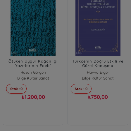
Ötüken Uygur Kağanlığı
Türkçenin Doğru Etkili ve
Yazıtlarının Edebî
Güzel Konuşma
Eleştirisi
Kılavuzu;Söz Ustalığı İçin
Hasan Gürgün
Havva Ergür
Ses, Söz ve Beden Dili
Bilge Kültür Sanat
Bilge Kültür Sanat
Diksiyon Sanatı
Stok : 0
Stok : 0
1.200,00
750,00
₺
₺