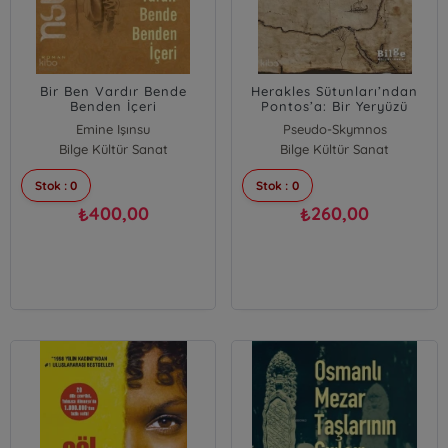
Bir Ben Vardır Bende
Herakles Sütunları’ndan
Benden İçeri
Pontos’a: Bir Yeryüzü
Tasviri
Emine Işınsu
Pseudo-Skymnos
Bilge Kültür Sanat
Bilge Kültür Sanat
Stok : 0
Stok : 0
400,00
260,00
₺
₺