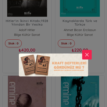
Hitler'in İkinci Kitabı;1928
Kaynaklarda Türk ve
Yılından Bir Vesika
Türkçe
Adolf Hitler
Ahmet Bican Ercilasun
Ali Korhan Mürselin
Bilge Kültür Sanat
Bilge Kültür Sanat
Stok : 0
Stok : 0
420,00
220,00
₺
₺