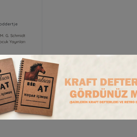
loddertje
M. G. Schmidt
cuk Yayınları
990,00