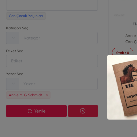
Can Çocuk Yayınları
F
Kategori Seç
Annie 
Can Ço
Etiket Seç
Stok : 0
₺
Yazar Seç
Annie M. G. Schmidt
Yenile