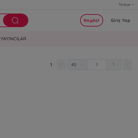
Türkçe
Kaydol
Giriş Yap
YAYINCILAR
1
1