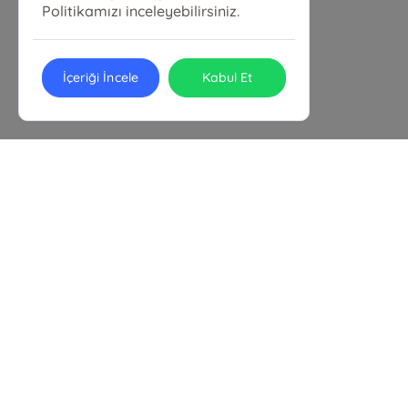
Politikamızı inceleyebilirsiniz.
İçeriği İncele
Kabul Et
Yeniçeri Kitabevi
Elvan, 1939. Sk. No:13 D:C, 06794 Etimesgut/Ankara