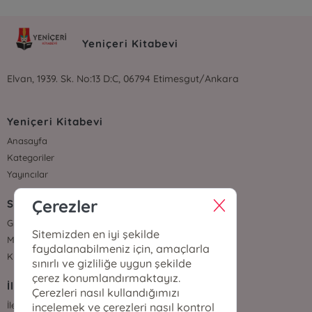
Yeniçeri Kitabevi
Elvan, 1939. Sk. No:13 D:C, 06794 Etimesgut/Ankara
Yeniçeri Kitabevi
Anasayfa
Kategoriler
Yayıncılar
Çerezler
Sözleşmeler
Gizlilik Sözleşmesi
Sitemizden en iyi şekilde
Mesafeli Satış Sözleşmesi
faydalanabilmeniz için, amaçlarla
Kullanıcı Sözleşmesi
sınırlı ve gizliliğe uygun şekilde
çerez konumlandırmaktayız.
İletişim
Çerezleri nasıl kullandığımızı
İletişim
incelemek ve çerezleri nasıl kontrol