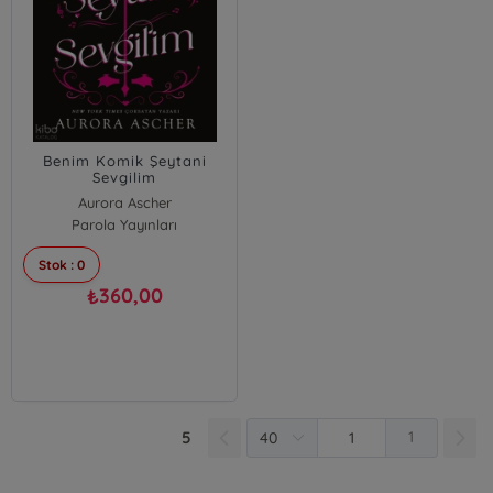
Benim Komik Şeytani
Sevgilim
Aurora Ascher
Parola Yayınları
Stok : 0
360,00
₺
5
1