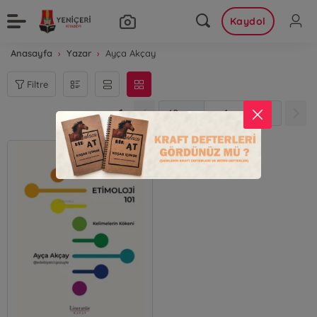
Kaydol
Anasayfa
Yazar
Ayça Akçay
Filtre
1
1