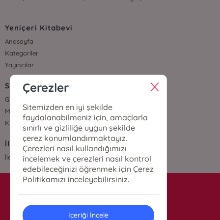
Yeniçeri Kitabevi
Anasayfa
Kategoriler
Yayıncılar
Çerezler
Sözleşmeler
Gizlilik Sözleşmesi
Sitemizden en iyi şekilde
Mesafeli Satış Sözleşmesi
faydalanabilmeniz için, amaçlarla
Kullanıcı Sözleşmesi
sınırlı ve gizliliğe uygun şekilde
çerez konumlandırmaktayız.
İletişim
Çerezleri nasıl kullandığımızı
İletişim
incelemek ve çerezleri nasıl kontrol
edebileceğinizi öğrenmek için Çerez
Politikamızı inceleyebilirsiniz.
info@yenicerikitabevi.com
İçeriği İncele