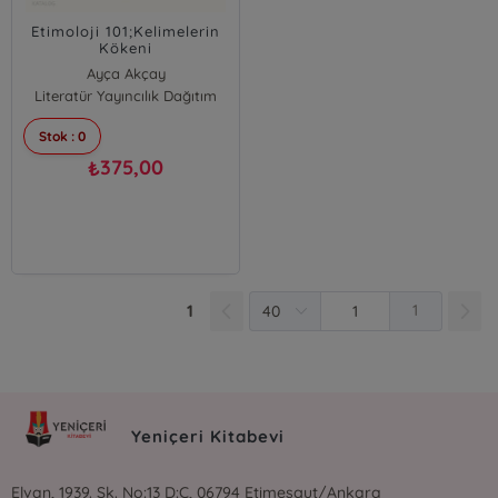
Etimoloji 101;Kelimelerin
Kökeni
Ayça Akçay
Literatür Yayıncılık Dağıtım
Stok : 0
375,00
₺
1
1
Yeniçeri Kitabevi
Elvan, 1939. Sk. No:13 D:C, 06794 Etimesgut/Ankara