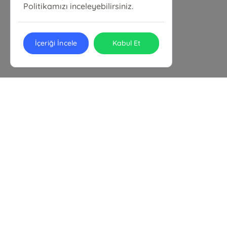
Politikamızı inceleyebilirsiniz.
İçeriği İncele
Kabul Et
Yeniçeri Kitabevi
Elvan, 1939. Sk. No:13 D:C, 06794 Etimesgut/Ankara