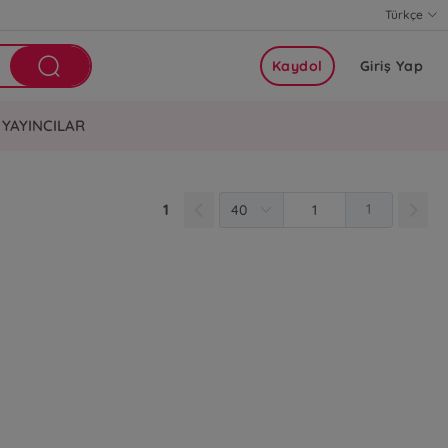
Türkçe
Kaydol
Giriş Yap
YAYINCILAR
1
1