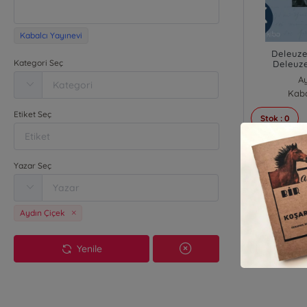
Kabalcı Yayınevi
Deleuze
Kategori Seç
Deleuz
Ay
Kaba
Etiket Seç
Stok : 0
₺
Yazar Seç
Aydın Çiçek
Yenile