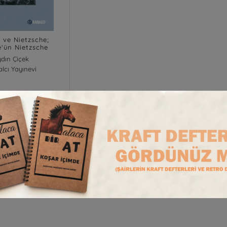
 ve Nietzsche;
e'ün Nietzsche
Okuması
dın Çiçek
lcı Yayınevi
900,00