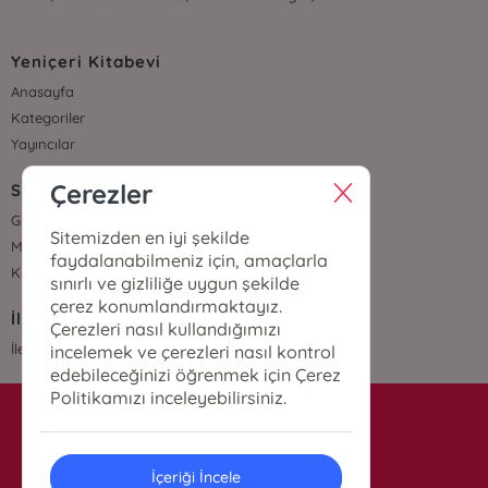
Yeniçeri Kitabevi
Anasayfa
Kategoriler
Yayıncılar
Çerezler
Sözleşmeler
Gizlilik Sözleşmesi
Sitemizden en iyi şekilde
Mesafeli Satış Sözleşmesi
faydalanabilmeniz için, amaçlarla
Kullanıcı Sözleşmesi
sınırlı ve gizliliğe uygun şekilde
çerez konumlandırmaktayız.
İletişim
Çerezleri nasıl kullandığımızı
İletişim
incelemek ve çerezleri nasıl kontrol
edebileceğinizi öğrenmek için Çerez
Politikamızı inceleyebilirsiniz.
info@yenicerikitabevi.com
İçeriği İncele