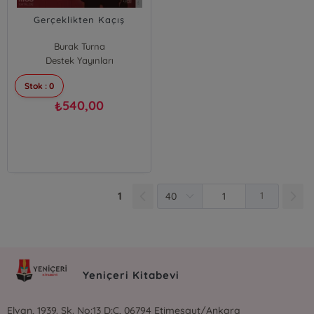
Gerçeklikten Kaçış
Burak Turna
Destek Yayınları
Stok : 0
540,00
₺
1
1
Yeniçeri Kitabevi
Elvan, 1939. Sk. No:13 D:C, 06794 Etimesgut/Ankara