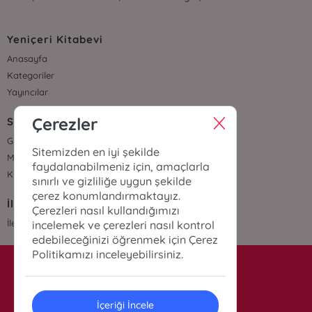
Yeniçeri Kitabevi
Anasayfa
Kategoriler
Yayıncılar
Çerezler
Sözleşmeler
Gizlilik Sözleşmesi
Sitemizden en iyi şekilde
Mesafeli Satış Sözleşmesi
faydalanabilmeniz için, amaçlarla
Kullanıcı Sözleşmesi
sınırlı ve gizliliğe uygun şekilde
çerez konumlandırmaktayız.
İletişim
Çerezleri nasıl kullandığımızı
İletişim
incelemek ve çerezleri nasıl kontrol
edebileceğinizi öğrenmek için Çerez
Politikamızı inceleyebilirsiniz.
info@yenicerikitabevi.com
İçeriği İncele