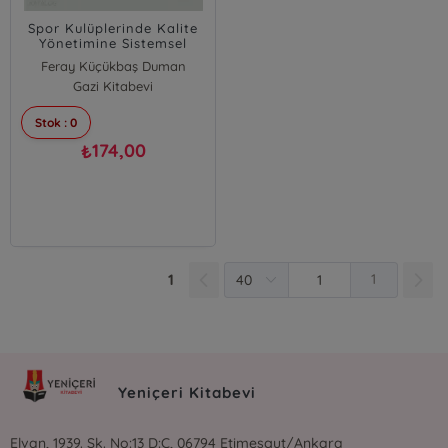
Spor Kulüplerinde Kalite
Yönetimine Sistemsel
Yaklaşım
Feray Küçükbaş Duman
Gazi Kitabevi
Stok : 0
174,00
₺
1
1
Yeniçeri Kitabevi
Elvan, 1939. Sk. No:13 D:C, 06794 Etimesgut/Ankara