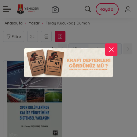
Kaydol
Anasayfa
Yazar
Feray Küçükbaş Duman
Filtre
1
1