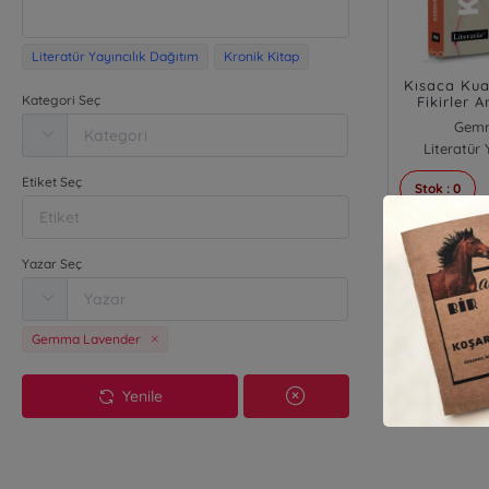
Literatür Yayıncılık Dağıtım
Kronik Kitap
Kısaca Kua
Kategori Seç
Fikirler 
Gemm
Literatür 
Etiket Seç
Stok : 0
₺
Yazar Seç
Gemma Lavender
Yenile