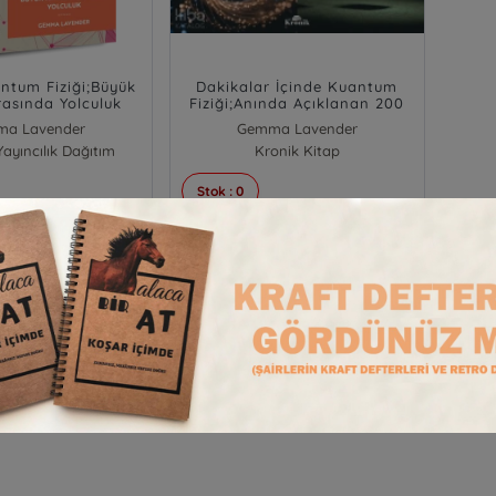
ntum Fiziği;Büyük
Dakikalar İçinde Kuantum
Arasında Yolculuk
Fiziği;Anında Açıklanan 200
Temel Kavram
a Lavender
Gemma Lavender
Yayıncılık Dağıtım
Kronik Kitap
Stok : 0
700,00
195,00
₺