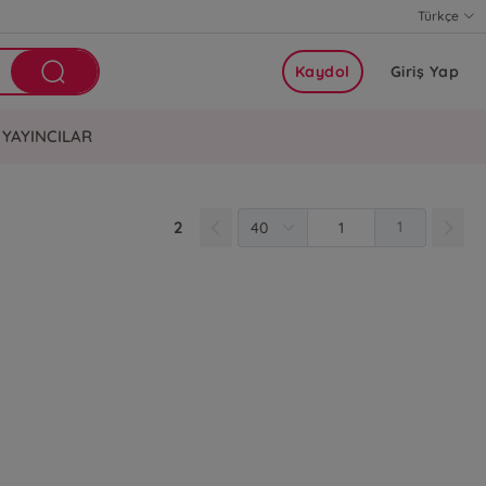
Türkçe
Kaydol
Giriş Yap
YAYINCILAR
2
1