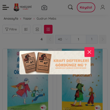
Kaydol
Anasayfa
Yazar
Gudrun Mebs
Filtre
4
1