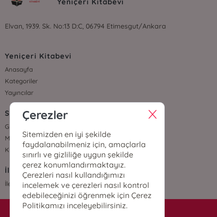
Yeniçeri Kitabevi
Elvan, 1939. Sk. No:13 D:C, 06794 Etimesgut/Ankara
Yeniçeri Kitabevi
Anasayfa
Kategoriler
Yayıncılar
Çerezler
Sözleşmeler
Gizlilik Sözleşmesi
Sitemizden en iyi şekilde
Mesafeli Satış Sözleşmesi
faydalanabilmeniz için, amaçlarla
Kullanıcı Sözleşmesi
sınırlı ve gizliliğe uygun şekilde
çerez konumlandırmaktayız.
İletişim
Çerezleri nasıl kullandığımızı
İletişim
incelemek ve çerezleri nasıl kontrol
edebileceğinizi öğrenmek için Çerez
Politikamızı inceleyebilirsiniz.
info@yenicerikitabevi.com