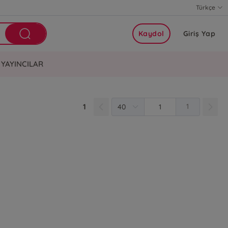
Türkçe
Kaydol
Giriş Yap
YAYINCILAR
1
1