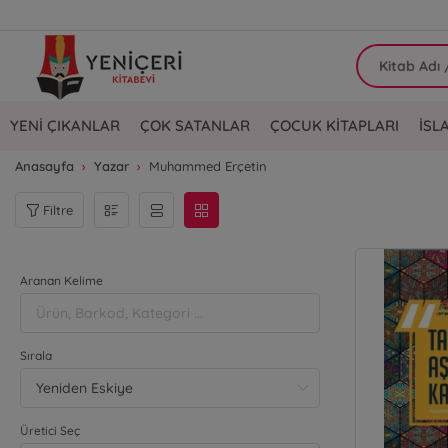
YENİ ÇIKANLAR
ÇOK SATANLAR
ÇOCUK KİTAPLARI
İSL
Anasayfa
Yazar
Muhammed Erçetin
Filtre
Aranan Kelime
Sırala
Üretici Seç