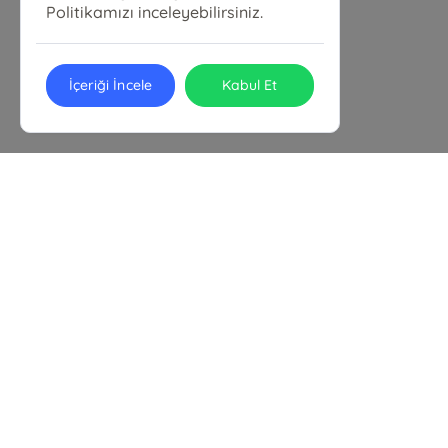
Politikamızı inceleyebilirsiniz.
İçeriği İncele
Kabul Et
Yeniçeri Kitabevi
Elvan, 1939. Sk. No:13 D:C, 06794 Etimesgut/Ankara