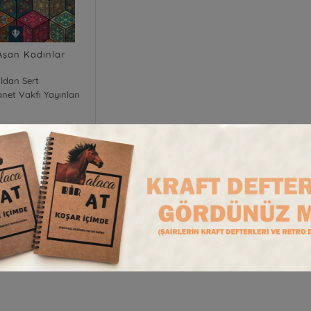
 Aşan Kadınlar
ildan Sert
anet Vakfı Yayınları
mmed Erçetin
150,00
₺