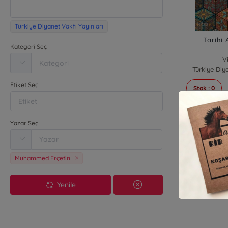
Türkiye Diyanet Vakfı Yayınları
Tarihi
Kategori Seç
V
Türkiye Diy
Muha
Etiket Seç
Stok : 0
Yazar Seç
Muhammed Erçetin
Yenile