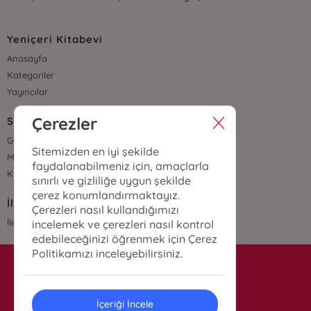
Yeniçeri Kitabevi
Anasayfa
Kategoriler
Yayıncılar
Çerezler
Sözleşmeler
Gizlilik Sözleşmesi
Sitemizden en iyi şekilde
Mesafeli Satış Sözleşmesi
faydalanabilmeniz için, amaçlarla
Kullanıcı Sözleşmesi
sınırlı ve gizliliğe uygun şekilde
çerez konumlandırmaktayız.
İletişim
Çerezleri nasıl kullandığımızı
İletişim
incelemek ve çerezleri nasıl kontrol
edebileceğinizi öğrenmek için Çerez
Politikamızı inceleyebilirsiniz.
info@yenicerikitabevi.com
İçeriği İncele