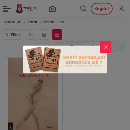
Kaydol
Anasayfa
Yazar
Nesrin Orun
Filtre
1
1