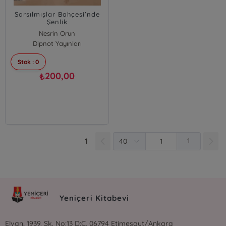
Sarsılmışlar Bahçesi’nde
Şenlik
Nesrin Orun
Dipnot Yayınları
Stok : 0
200,00
₺
1
1
Yeniçeri Kitabevi
Elvan, 1939. Sk. No:13 D:C, 06794 Etimesgut/Ankara