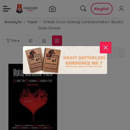
Kaydol
Anasayfa
Yazar
Orkide Ünsür;Göktuğ Canbaba;Hakan Bıçakcı
;Galip Dursun
Filtre
1
1