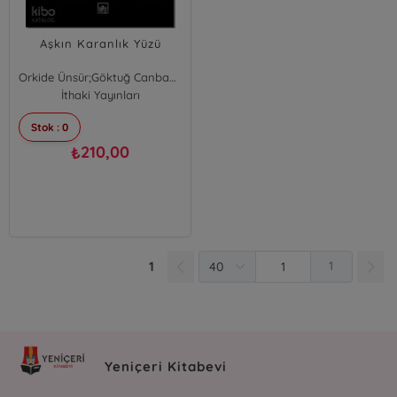
Aşkın Karanlık Yüzü
Orkide Ünsür;Göktuğ Canbaba;Hakan Bıçakcı ;Galip Dursun
Göktuğ Canbaba
İthaki Yayınları
Hakan Bıçakcı
Stok : 0
Orkide Ünsür
Galip Dursun
210,00
₺
1
1
Yeniçeri Kitabevi