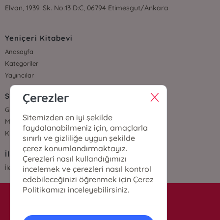
Elvan, 1939. Sk. No:13 D:C, 06794 Etimesgut/Ankara
Yeniçeri Kitabevi
Anasayfa
Kategoriler
Yayıncılar
Çerezler
Sözleşmeler
Gizlilik Sözleşmesi
Sitemizden en iyi şekilde
Mesafeli Satış Sözleşmesi
faydalanabilmeniz için, amaçlarla
Kullanıcı Sözleşmesi
sınırlı ve gizliliğe uygun şekilde
çerez konumlandırmaktayız.
İletişim
Çerezleri nasıl kullandığımızı
İletişim
incelemek ve çerezleri nasıl kontrol
edebileceğinizi öğrenmek için Çerez
Politikamızı inceleyebilirsiniz.
info@yenicerikitabevi.com