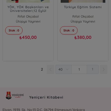
YÖK, YÖK Başkanları ve
Türkiye Eğitim Sistemi
Üniversiteleri;12 Eylül
Darbesi’nin Ürünü YÖK’ün
Rıfat Okçabol
Rıfat Okçabol
Kırkıncı Yılında
Ütopya Yayınevi
Ütopya Yayınevi
Stok : 0
Stok : 0
450,00
380,00
₺
₺
2
1
Yeniçeri Kitabevi
Elvan, 1939. Sk. No:13 D:C, 06794 Etimesgut/Ankara