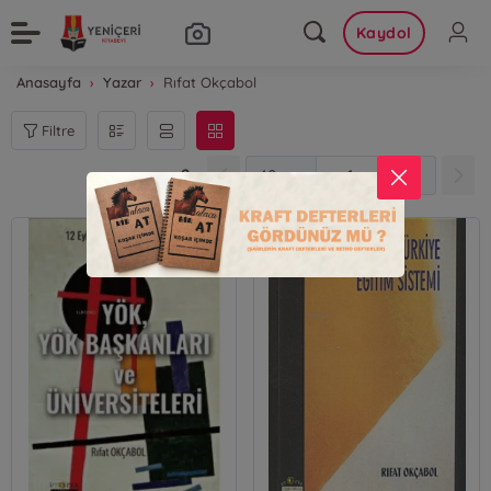
Kaydol
Anasayfa
Yazar
Rıfat Okçabol
Filtre
2
1