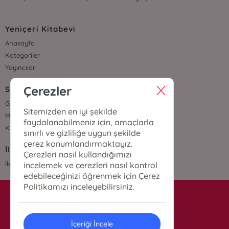
Yeniçeri Kitabevi
Anasayfa
Kategoriler
Yayıncılar
Çerezler
Sözleşmeler
Gizlilik Sözleşmesi
Sitemizden en iyi şekilde
Mesafeli Satış Sözleşmesi
faydalanabilmeniz için, amaçlarla
Kullanıcı Sözleşmesi
sınırlı ve gizliliğe uygun şekilde
çerez konumlandırmaktayız.
İletişim
Çerezleri nasıl kullandığımızı
İletişim
incelemek ve çerezleri nasıl kontrol
edebileceğinizi öğrenmek için Çerez
Politikamızı inceleyebilirsiniz.
info@yenicerikitabevi.com
İçeriği İncele