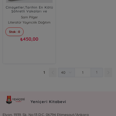
Cinayetler;Tarihin En Kötü
Şöhretli Vakaları ve
Onları Çözüme
Sam Pilger
Kavuşturanlar
Literatür Yayıncılık Dağıtım
Stok : 0
450,00
₺
1
1
Yeniçeri Kitabevi
Elvan, 1939. Sk. No:13 D:C, 06794 Etimesgut/Ankara