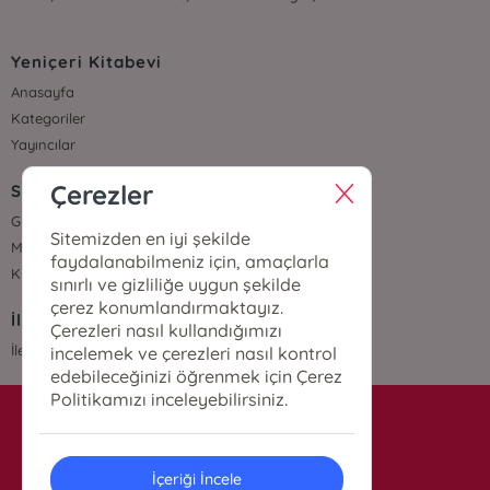
Yeniçeri Kitabevi
Anasayfa
Kategoriler
Yayıncılar
Çerezler
Sözleşmeler
Gizlilik Sözleşmesi
Sitemizden en iyi şekilde
Mesafeli Satış Sözleşmesi
faydalanabilmeniz için, amaçlarla
Kullanıcı Sözleşmesi
sınırlı ve gizliliğe uygun şekilde
çerez konumlandırmaktayız.
İletişim
Çerezleri nasıl kullandığımızı
İletişim
incelemek ve çerezleri nasıl kontrol
edebileceğinizi öğrenmek için Çerez
Politikamızı inceleyebilirsiniz.
info@yenicerikitabevi.com
İçeriği İncele