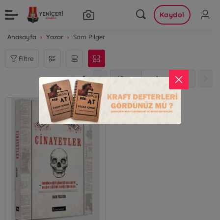
Kaydol
Anasayfa
Yazar
Sam Pilger
Filtre
1
1