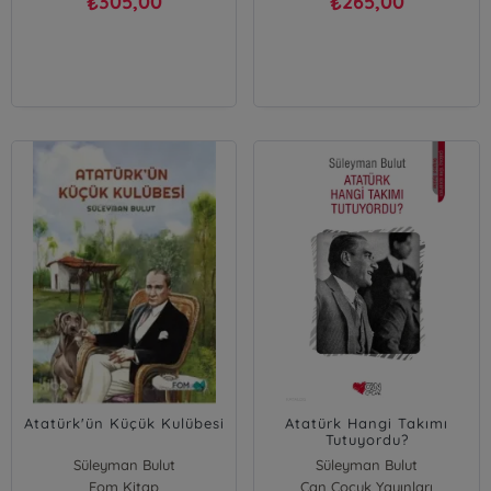
305,00
265,00
₺
₺
Atatürk'ün Küçük Kulübesi
Atatürk Hangi Takımı
Tutuyordu?
Süleyman Bulut
Süleyman Bulut
Fom Kitap
Can Çocuk Yayınları