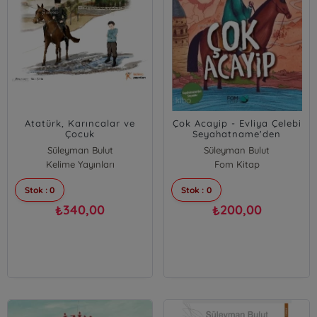
Atatürk, Karıncalar ve
Çok Acayip - Evliya Çelebi
Çocuk
Seyahatname'den
Seçmeler
Süleyman Bulut
Süleyman Bulut
Kelime Yayınları
Fom Kitap
Stok : 0
Stok : 0
340,00
200,00
₺
₺