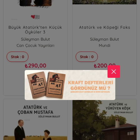
Büyük Atatürk'ten Küçük
Atatürk ve Köpeği Foks
Öyküler 3
Süleyman Bulut
Süleyman Bulut
Can Çocuk Yayınları
Mundi
Stok : 0
Stok : 0
290,00
200,00
₺
₺