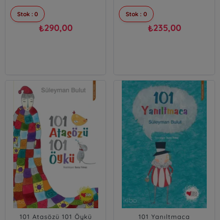
Stok : 0
Stok : 0
290,00
235,00
₺
₺
101 Atasözü 101 Öykü
101 Yanıltmaca