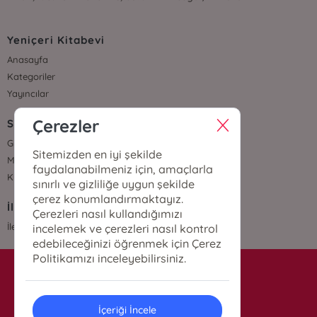
Yeniçeri Kitabevi
Anasayfa
Kategoriler
Yayıncılar
Çerezler
Sözleşmeler
Gizlilik Sözleşmesi
Sitemizden en iyi şekilde
Mesafeli Satış Sözleşmesi
faydalanabilmeniz için, amaçlarla
Kullanıcı Sözleşmesi
sınırlı ve gizliliğe uygun şekilde
çerez konumlandırmaktayız.
İletişim
Çerezleri nasıl kullandığımızı
İletişim
incelemek ve çerezleri nasıl kontrol
edebileceğinizi öğrenmek için Çerez
Politikamızı inceleyebilirsiniz.
info@yenicerikitabevi.com
İçeriği İncele