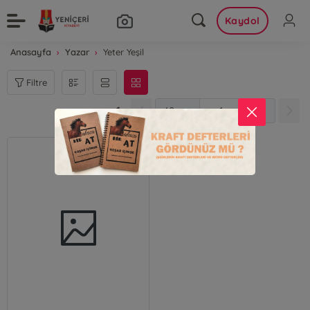
Kaydol
Anasayfa
Yazar
Yeter Yeşil
Filtre
1
1