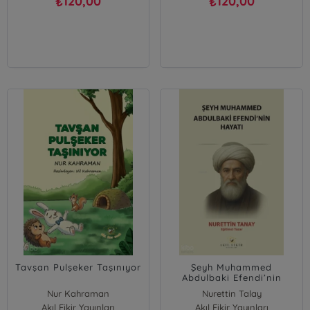
120,00
120,00
₺
₺
Tavşan Pulşeker Taşınıyor
Şeyh Muhammed
Abdulbaki Efendi’nin
Hayatı
Nur Kahraman
Nurettin Talay
Akıl Fikir Yayınları
Akıl Fikir Yayınları