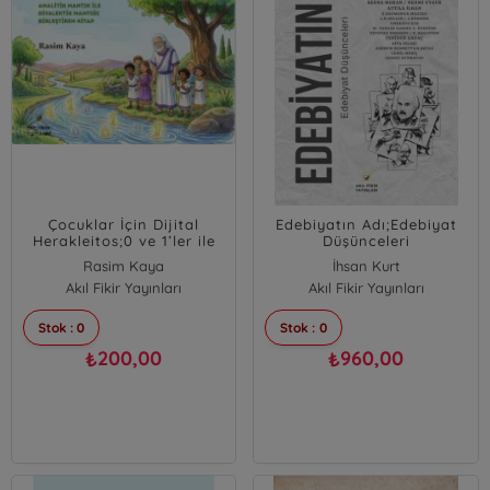
Çocuklar İçin Dijital
Edebiyatın Adı;Edebiyat
Herakleitos;0 ve 1’ler ile
Düşünceleri
Düşünme Sanatı
Rasim Kaya
İhsan Kurt
Akıl Fikir Yayınları
Akıl Fikir Yayınları
Stok : 0
Stok : 0
200,00
960,00
₺
₺