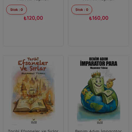
Stok : 0
Stok : 0
120,00
160,00
₺
₺
Tarihî Efsaneler ve Sırlar
Benim Adım İmparator