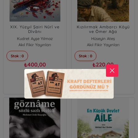
XIX. Yüzyıl Şairi Nûrî ve
Kızılırmak Ambarcı Köyü
Dîvânı
ve Ömer Ağa
Kudret Ayşe Yılmaz
Hüseyin Ateş
Akıl Fikir Yayınları
Akıl Fikir Yayınları
Stok : 0
Stok : 0
400,00
220,00
₺
₺