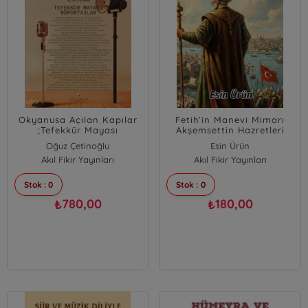
Okyanusa Açılan Kapılar
Fetih’in Manevi Mimarı
;Tefekkür Mayası
Akşemsettin Hazretleri
Röportajlar
Oğuz Çetinoğlu
Esin Ürün
Akıl Fikir Yayınları
Akıl Fikir Yayınları
Stok : 0
Stok : 0
780,00
180,00
₺
₺