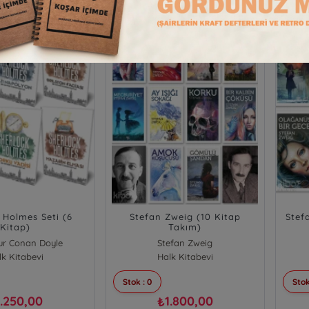
 Holmes Seti (6
Stefan Zweig (10 Kitap
Stef
Kitap)
Takım)
hur Conan Doyle
Stefan Zweig
lk Kitabevi
Halk Kitabevi
Stok : 0
Stok
1.250,00
1.800,00
₺