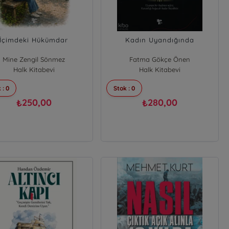
İçimdeki Hükümdar
Kadın Uyandığında
Mine Zengil Sönmez
Fatma Gökçe Önen
Halk Kitabevi
Halk Kitabevi
 : 0
Stok : 0
250,00
280,00
₺
₺