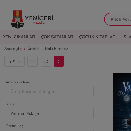
YENİ ÇIKANLAR
ÇOK SATANLAR
ÇOCUK KİTAPLARI
İSL
Anasayfa
Üretici
Halk Kitabevi
Filtre
Aranan Kelime
Sırala
Üretici Seç