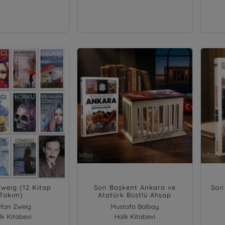
Zweig (12 Kitap
Son Başkent Ankara ve
Son
Takım)
Atatürk Büstlü Ahşap
Anıtkabir Işıklı Maket
efan Zweig
Mustafa Balbay
lk Kitabevi
Halk Kitabevi