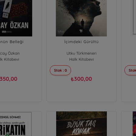
'nün Belleği
İçimdeki Gürültü
ncay Özkan
Utku Türkmeneri
lk Kitabevi
Halk Kitabevi
Stok : 0
Stok
350,00
300,00
₺