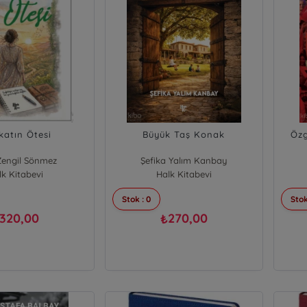
katın Ötesi
Büyük Taş Konak
Özg
Zengil Sönmez
Şefika Yalım Kanbay
lk Kitabevi
Halk Kitabevi
Stok : 0
Stok
320,00
270,00
₺