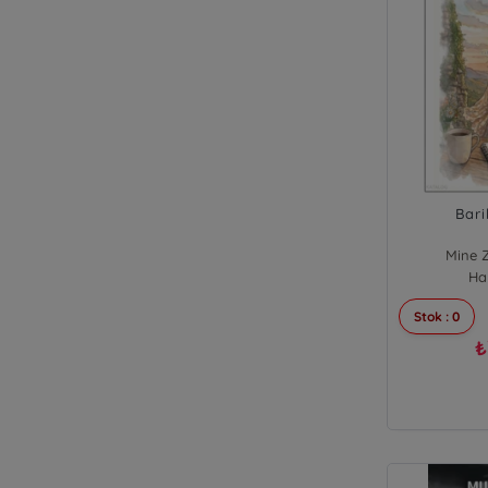
Bari
Mine 
Ha
Stok : 0
₺