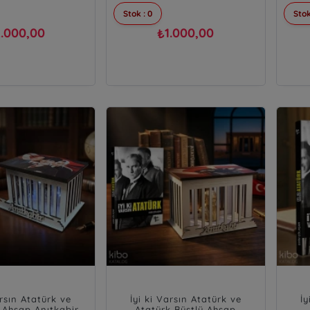
Stok : 0
Stok
.000,00
1.000,00
₺
arsın Atatürk ve
İyi ki Varsın Atatürk ve
İy
Ahşap Anıtkabir
Atatürk Büstlü Ahşap