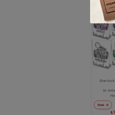
Sherlock
Sir Art
Ha
Stok : 0
₺