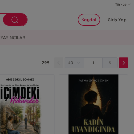
Türkçe
Kaydol
Giriş Yap
YAYINCILAR
295
8