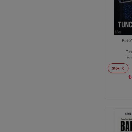
Fetö
Tu
Ha
Stok : 0
₺