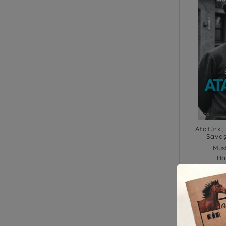
Atatürk;
Sava
Mus
Ha
Stok : 0
₺