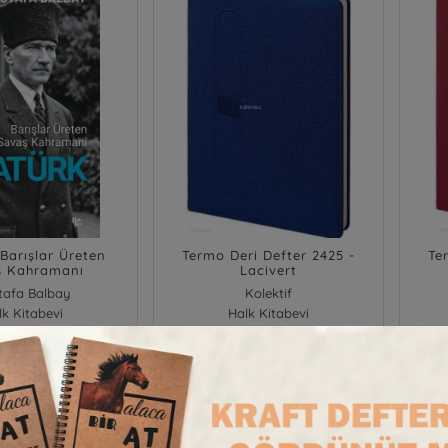
 Barışlar Üreten
Termo Deri Defter 2425 -
Te
ş Kahramanı
Lacivert
tafa Balbay
Kolektif
lk Kitabevi
Halk Kitabevi
Stok : 0
Stok
350,00
300,00
₺