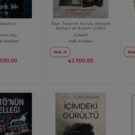
akamoz
Özel Tasarım Kutulu Atatürk
Defteri ve Kalem (Ciltli)
nzile Talu
Kolektif
lk Kitabevi
Halk Kitabevi
Stok : 0
Stok
550,00
2.500,00
₺