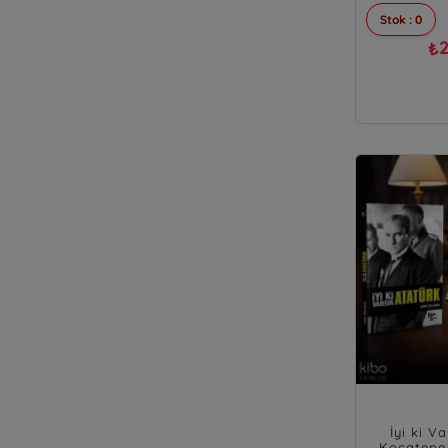
Stok : 0
2
₺
İyi ki V
Kocatepe 