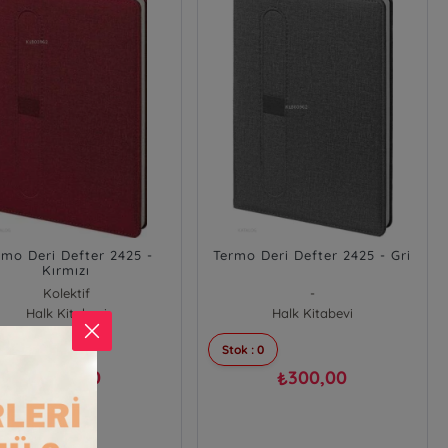
rmo Deri Defter 2425 -
Termo Deri Defter 2425 - Gri
Kırmızı
Kolektif
-
Halk Kitabevi
Halk Kitabevi
 : 0
Stok : 0
300,00
300,00
₺
₺