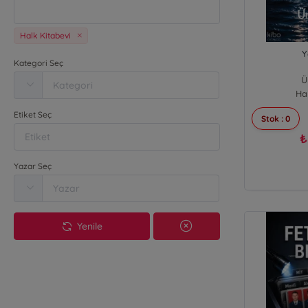
Halk Kitabevi
Y
Kategori Seç
Ü
Ha
Etiket Seç
Stok : 0
₺
Yazar Seç
Yenile