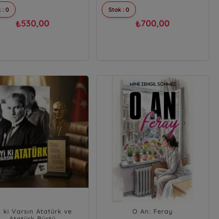
 : 0
Stok : 0
530,00
700,00
₺
₺
i ki Varsın Atatürk ve
O An: Feray
Atatürk Büstü