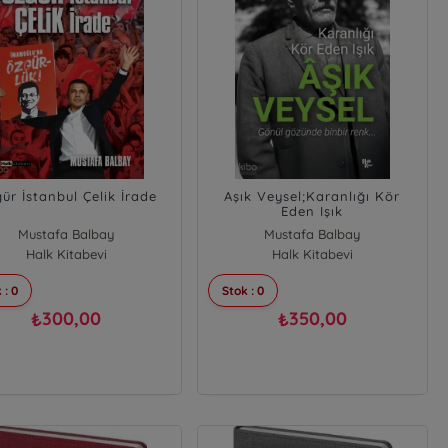
ür İstanbul Çelik İrade
Aşık Veysel;Karanlığı Kör
Eden Işık
Mustafa Balbay
Mustafa Balbay
Halk Kitabevi
Halk Kitabevi
 : 0
Stok : 0
300,00
350,00
₺
₺