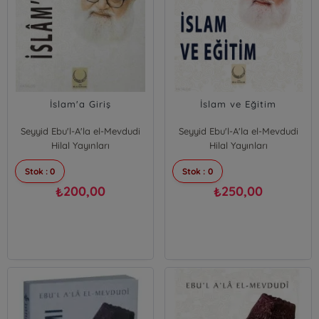
İslam'a Giriş
İslam ve Eğitim
Seyyid Ebu'l-A'la el-Mevdudi
Seyyid Ebu'l-A'la el-Mevdudi
Hilal Yayınları
Hilal Yayınları
Stok : 0
Stok : 0
200,00
250,00
₺
₺