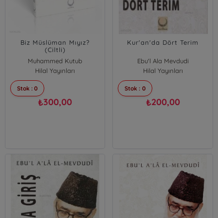
Biz Müslüman Mıyız?
Kur'an'da Dört Terim
(Ciltli)
Muhammed Kutub
Ebu'l Ala Mevdudi
Hilal Yayınları
Hilal Yayınları
Stok : 0
Stok : 0
300,00
200,00
₺
₺