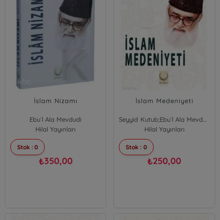
İslam Nizamı
İslam Medeniyeti
Ebu`l Ala Mevdudi
Seyyid Kutub;Ebu`l Ala Mevdudi
Hilal Yayınları
Hilal Yayınları
Stok : 0
Stok : 0
350,00
250,00
₺
₺