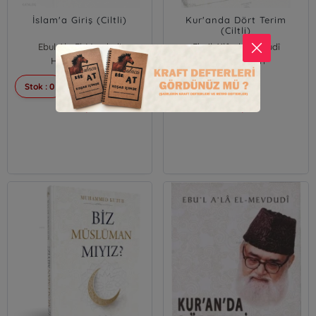
İslam'a Giriş (Ciltli)
Kur'anda Dört Terim
(Ciltli)
Ebul Ala El-Mevdudi
Ebu'l A'lâ el-Mevdudî
Hilal Yayınları
Hilal Yayınları
Stok : 0
Stok : 0
250,00
250,00
₺
₺