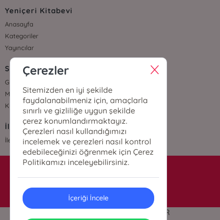
Yeniçeri Kitabevi
Anasayfa
Kategoriler
Yayıncılar
Çerezler
Sözleşmeler
Gizlilik Sözleşmesi
Sitemizden en iyi şekilde
Mesafeli Satış Sözleşmesi
faydalanabilmeniz için, amaçlarla
Kullanıcı Sözleşmesi
sınırlı ve gizliliğe uygun şekilde
çerez konumlandırmaktayız.
İletişim
Çerezleri nasıl kullandığımızı
İletişim
incelemek ve çerezleri nasıl kontrol
edebileceğinizi öğrenmek için Çerez
Politikamızı inceleyebilirsiniz.
info@yenicerikitabevi.com
İçeriği İncele
© 2024 | TÜM HAKLARI SAKLIDIR