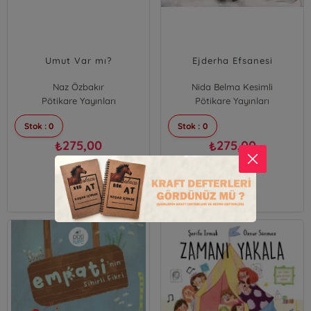
Umut Var mı?
Ejderha Efsanesi
Naz Özbakır
Nida Belma Kesimli
Pötikare Yayınları
Pötikare Yayınları
Stok : 0
Stok : 0
275,00
275,00
₺
₺