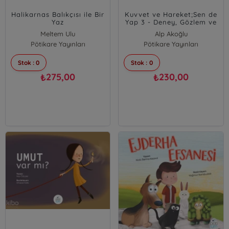
Halikarnas Balıkçısı ile Bir
Kuvvet ve Hareket;Sen de
Yaz
Yap 3 - Deney, Gözlem ve
Etkinlik Kitabı
Meltem Ulu
Alp Akoğlu
Pötikare Yayınları
Pötikare Yayınları
Zuhal Özer
Stok : 0
Stok : 0
275,00
230,00
₺
₺