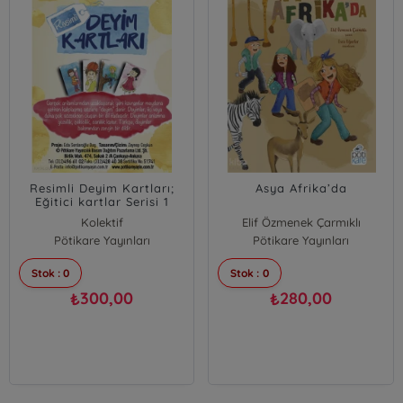
Resimli Deyim Kartları;
Asya Afrika’da
Eğitici kartlar Serisi 1
Kolektif
Elif Özmenek Çarmıklı
Pötikare Yayınları
Pötikare Yayınları
Stok : 0
Stok : 0
300,00
280,00
₺
₺