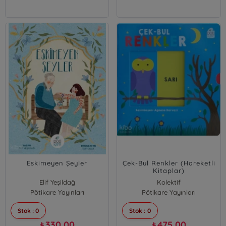
Eskimeyen Şeyler
Çek-Bul Renkler (Hareketli
Kitaplar)
Elif Yeşildağ
Kolektif
Pötikare Yayınları
Pötikare Yayınları
Stok : 0
Stok : 0
330,00
475,00
₺
₺