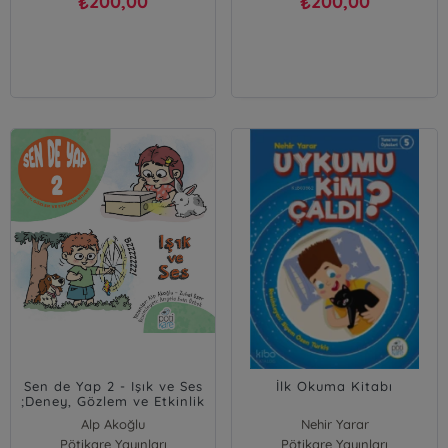
200,00
200,00
₺
₺
Sen de Yap 2 - Işık ve Ses
İlk Okuma Kitabı
;Deney, Gözlem ve Etkinlik
Kitabı
Alp Akoğlu
Nehir Yarar
Pötikare Yayınları
Zuhal Özer
Pötikare Yayınları