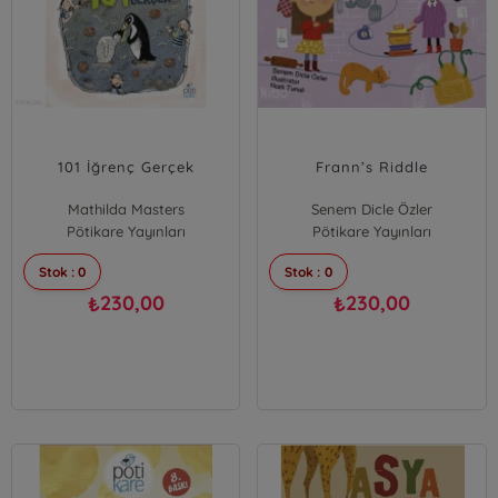
101 İğrenç Gerçek
Frann’s Riddle
Mathilda Masters
Senem Dicle Özler
Pötikare Yayınları
Pötikare Yayınları
Stok : 0
Stok : 0
230,00
230,00
₺
₺