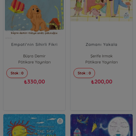
Empati'nin Sihirli Fikri
Zamanı Yakala
Büşra Demir
Şerife Irmak
Pötikare Yayınları
Pötikare Yayınları
Stok : 0
Stok : 0
330,00
200,00
₺
₺