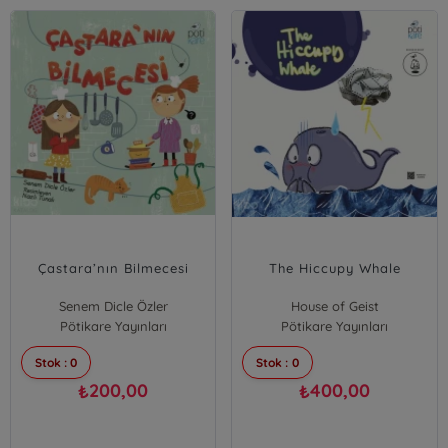
Çastara’nın Bilmecesi
The Hiccupy Whale
Senem Dicle Özler
House of Geist
Pötikare Yayınları
Pötikare Yayınları
Stok : 0
Stok : 0
200,00
400,00
₺
₺