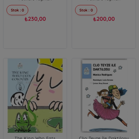
Stok : 0
Stok : 0
230,00
200,00
₺
₺
The King Who Eats
Clio Teyze İle Daktilosu