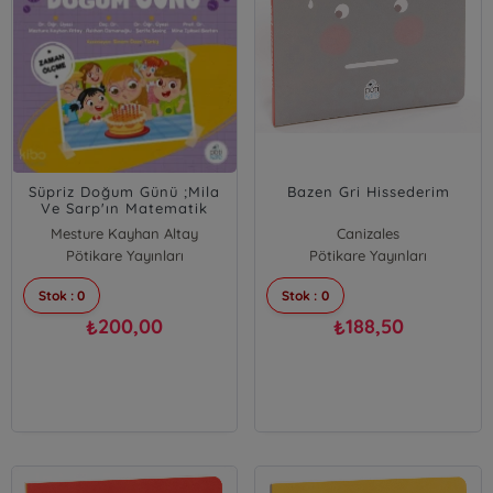
Süpriz Doğum Günü ;Mila
Bazen Gri Hissederim
Ve Sarp'ın Matematik
Öyküleri - 7
Mesture Kayhan Altay
Canizales
Aslıhan Osmanoğlu
Pötikare Yayınları
Pötikare Yayınları
Şerife Sevinç
Stok : 0
Stok : 0
Mine Işıksal Bostan
200,00
188,50
₺
₺