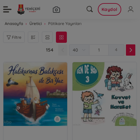
Kaydol
Anasayfa
Üretici
Pötikare Yayınları
Filtre
154
4