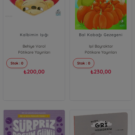
Kalbimin Işığı
Bal Kabağı Gezegeni
Behiye Varol
Işıl Bayraktar
Pötikare Yayınları
Pötikare Yayınları
Zuhal Özer
Stok : 0
Stok : 0
200,00
230,00
₺
₺