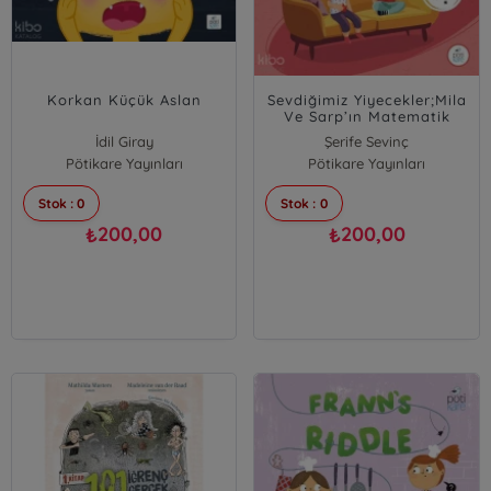
Korkan Küçük Aslan
Sevdiğimiz Yiyecekler;Mila
Ve Sarp’ın Matematik
Öyküleri - 10
İdil Giray
Şerife Sevinç
Pötikare Yayınları
Aslıhan Osmanoğlu
Pötikare Yayınları
Mesture Kayhan Altay
Stok : 0
Stok : 0
Mine Işıksal Bostan
200,00
200,00
₺
₺