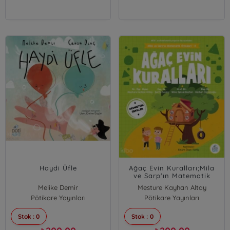
Haydi Üfle
Ağaç Evin Kuralları;Mila
ve Sarp'ın Matematik
Öyküleri-8
Melike Demir
Mesture Kayhan Altay
Pötikare Yayınları
Pötikare Yayınları
Şerife Sevinç
Mine Işıksal Bostan
Stok : 0
Stok : 0
Aslıhan Osmanoğlu