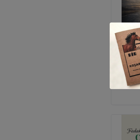
Susmadı
Sosyol
F
Tebe
Stok : 0
₺