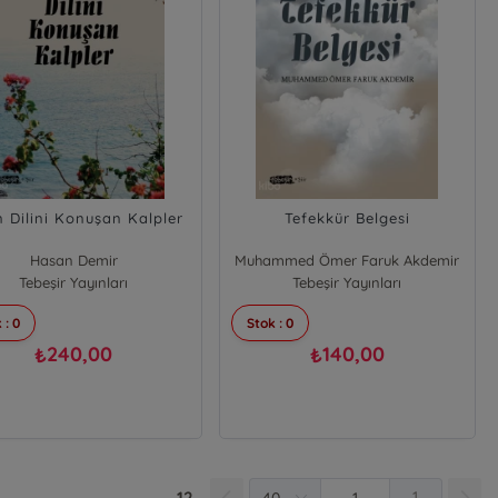
n Dilini Konuşan Kalpler
Tefekkür Belgesi
Hasan Demir
Muhammed Ömer Faruk Akdemir
Tebeşir Yayınları
Tebeşir Yayınları
 : 0
Stok : 0
240,00
140,00
₺
₺
12
1