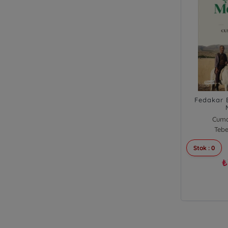
Fedakar 
Cum
Tebe
Stok : 0
₺