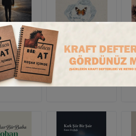
m;Bir Hayatın
Uykumun İçinde Bir Rüya
Sen
ojik Tanıklığı
erit Tunç
Abdullah İhsan Ayrancıoğlu
şir Yayınları
Tebeşir Yayınları
Stok : 0
Stok
320,00
280,00
₺