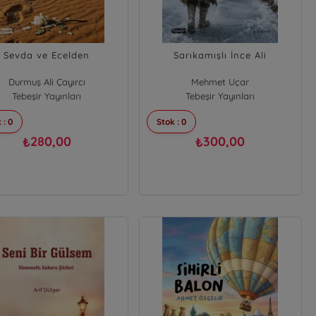
Sevda ve Ecelden
Sarıkamışlı İnce Ali
Durmuş Ali Çayırcı
Mehmet Uçar
Tebeşir Yayınları
Tebeşir Yayınları
 : 0
Stok : 0
280,00
300,00
₺
₺