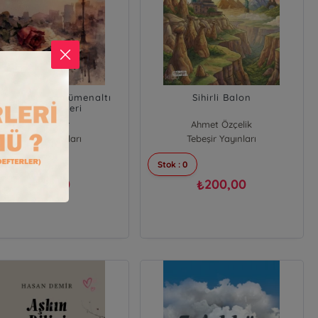
i Bir Gülsem;Sümenaltı
Sihirli Balon
Ankara Şiirleri
Arif Dülger
Ahmet Özçelik
Tebeşir Yayınları
Tebeşir Yayınları
 : 0
Stok : 0
180,00
200,00
₺
₺