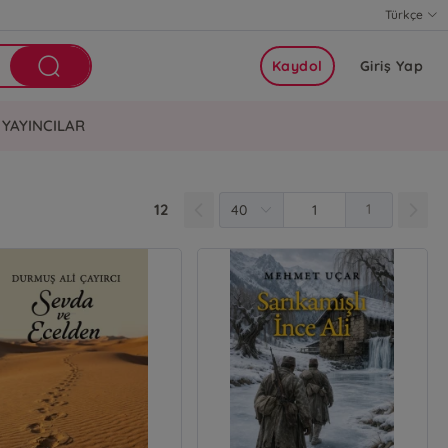
Türkçe
Kaydol
Giriş Yap
YAYINCILAR
12
1