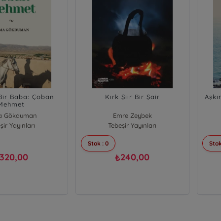
Bir Baba: Çoban
Kırk Şiir Bir Şair
Aşkı
Mehmet
a Gökduman
Emre Zeybek
şir Yayınları
Tebeşir Yayınları
Stok : 0
Stok
320,00
240,00
₺