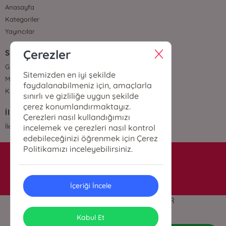
Anasayfa
Kategoriler
Yayıncılar
Çerezler
Sözleşmeler
Gizlilik Sözleşmesi
Sitemizden en iyi şekilde
Mesafeli Satış Sözleşmesi
faydalanabilmeniz için, amaçlarla
Kullanıcı Sözleşmesi
sınırlı ve gizliliğe uygun şekilde
çerez konumlandırmaktayız.
İletişim
Çerezleri nasıl kullandığımızı
İletişim
incelemek ve çerezleri nasıl kontrol
edebileceğinizi öğrenmek için Çerez
Politikamızı inceleyebilirsiniz.
info@yenicerikitabevi.com
İçeriği İncele
© 2024 | TÜM HAKLARI SAKLIDIR
ONSO
Tasarım & Uygulama
Kabul Et