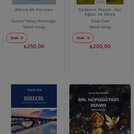
Albina;Ah Karinesi
Dedemin Masalı: Nar
Ağacı ve Serçe
Gonca Yılmaz Hatunoğlu
Talat Özer
Telmih Kitap
Telmih Kitap
Stok : 0
Stok : 0
250,00
200,00
₺
₺