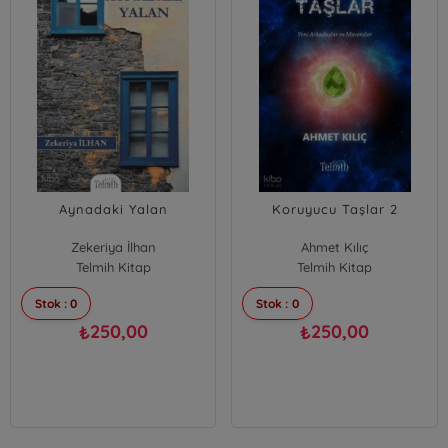
Aynadaki Yalan
Koruyucu Taşlar 2
Zekeriya İlhan
Ahmet Kılıç
Telmih Kitap
Telmih Kitap
Stok : 0
Stok : 0
250,00
250,00
₺
₺