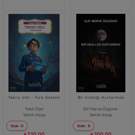
Tekno Veli - Tura Sistemi
Bir Krallığı Kurtarmak
Talat Özer
Elif Merve Özgüner
Telmih Kitap
Telmih Kitap
Stok : 0
Stok : 0
220,00
200,00
₺
₺