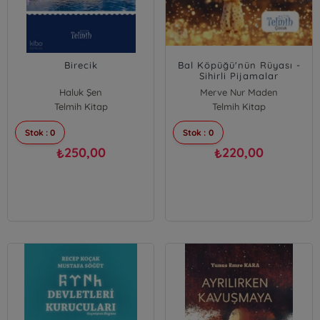
Birecik
Bal Köpüğü'nün Rüyası -
Sihirli Pijamalar
Haluk Şen
Merve Nur Maden
Telmih Kitap
Telmih Kitap
Stok : 0
Stok : 0
250,00
220,00
₺
₺