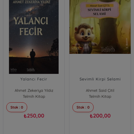
Yalancı Fecir
Sevimli Kirpi Selami
Ahmet Zekeriya Yıldız
Ahmet Said Çitil
Telmih Kitap
Telmih Kitap
Stok : 0
Stok : 0
250,00
200,00
₺
₺