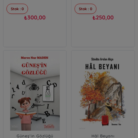
Stok : 0
Stok : 0
300,00
250,00
₺
₺
Güneş'in Gözlüğü
Hâl Beyanı