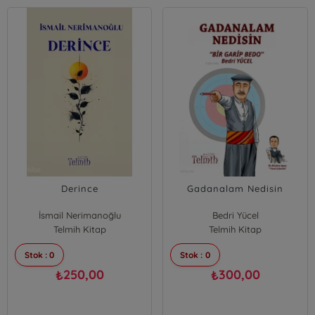
Derince
Gadanalam Nedisin
İsmail Nerimanoğlu
Bedri Yücel
Telmih Kitap
Telmih Kitap
Stok : 0
Stok : 0
250,00
300,00
₺
₺