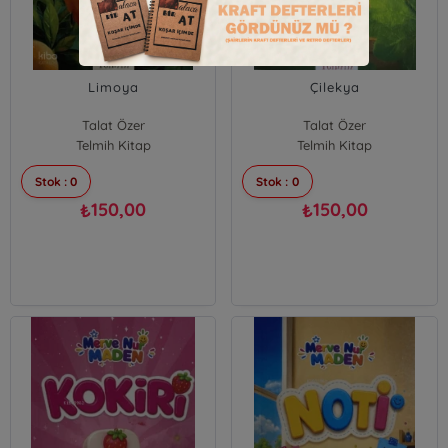
Limoya
Çilekya
Talat Özer
Talat Özer
Telmih Kitap
Telmih Kitap
Stok : 0
Stok : 0
150,00
150,00
₺
₺