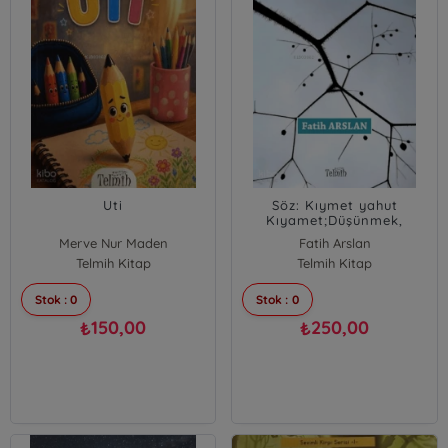
Uti
Söz: Kıymet yahut
Kıyamet;Düşünmek,
Uyanmak ve Edebiyat
Merve Nur Maden
Fatih Arslan
Üstüne...
Telmih Kitap
Telmih Kitap
Stok : 0
Stok : 0
150,00
250,00
₺
₺