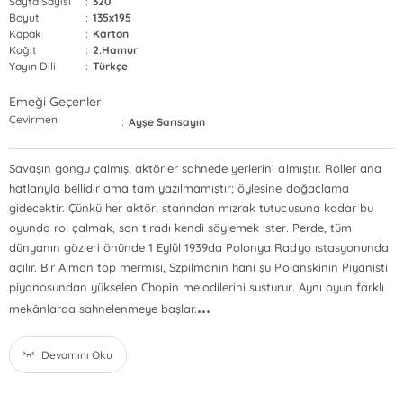
Sayfa Sayısı
:
320
Boyut
:
135x195
Kapak
:
Karton
Kağıt
:
2.Hamur
Yayın Dili
:
Türkçe
Emeği Geçenler
Çevirmen
:
Ayşe Sarısayın
Savaşın gongu çalmış, aktörler sahnede yerlerini almıştır. Roller ana
hatlarıyla bellidir ama tam yazılmamıştır; öylesine doğaçlama
gidecektir. Çünkü her aktör, starından mızrak tutucusuna kadar bu
oyunda rol çalmak, son tiradı kendi söylemek ister. Perde, tüm
dünyanın gözleri önünde 1 Eylül 1939da Polonya Radyo ıstasyonunda
açılır. Bir Alman top mermisi, Szpilmanın hani şu Polanskinin Piyanisti
piyanosundan yükselen Chopin melodilerini susturur. Aynı oyun farklı
...
mekânlarda sahnelenmeye başlar.
Devamını Oku