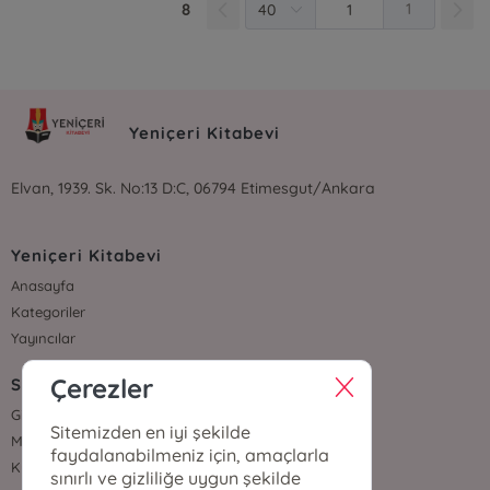
8
1
Yeniçeri Kitabevi
Elvan, 1939. Sk. No:13 D:C, 06794 Etimesgut/Ankara
Yeniçeri Kitabevi
Anasayfa
Kategoriler
Yayıncılar
Çerezler
Sözleşmeler
Gizlilik Sözleşmesi
Sitemizden en iyi şekilde
Mesafeli Satış Sözleşmesi
faydalanabilmeniz için, amaçlarla
Kullanıcı Sözleşmesi
sınırlı ve gizliliğe uygun şekilde