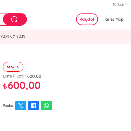
Türkçe
Kaydol
Giriş Yap
YAYINCILAR
Stok : 0
600,00
Liste Fiyatı :
600,00
₺
Paylaş