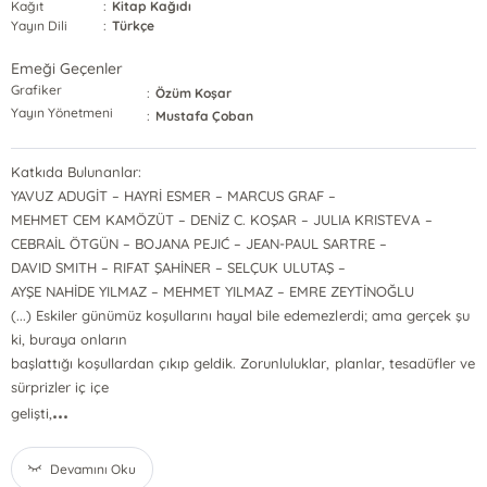
Kağıt
:
Kitap Kağıdı
Yayın Dili
:
Türkçe
Emeği Geçenler
Grafiker
:
Özüm Koşar
Yayın Yönetmeni
:
Mustafa Çoban
Katkıda Bulunanlar:
YAVUZ ADUGİT – HAYRİ ESMER – MARCUS GRAF –
MEHMET CEM KAMÖZÜT – DENİZ C. KOŞAR – JULIA KRISTEVA –
CEBRAİL ÖTGÜN – BOJANA PEJIĆ – JEAN-PAUL SARTRE –
DAVID SMITH – RIFAT ŞAHİNER – SELÇUK ULUTAŞ –
AYŞE NAHİDE YILMAZ – MEHMET YILMAZ – EMRE ZEYTİNOĞLU
(...) Eskiler günümüz koşullarını hayal bile edemezlerdi; ama gerçek şu
ki, buraya onların
başlattığı koşullardan çıkıp geldik. Zorunluluklar, planlar, tesadüfler ve
sürprizler iç içe
...
gelişti,
Devamını Oku