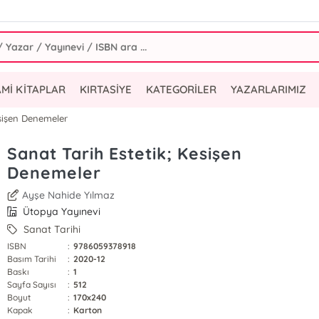
AMİ KİTAPLAR
KIRTASİYE
KATEGORİLER
YAZARLARIMIZ
esişen Denemeler
Sanat Tarih Estetik; Kesişen
Denemeler
Ayşe Nahide Yılmaz
Ütopya Yayınevi
Sanat Tarihi
ISBN
:
9786059378918
Basım Tarihi
:
2020-12
Baskı
:
1
Sayfa Sayısı
:
512
Boyut
:
170x240
Kapak
:
Karton