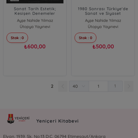
Sanat Tarih Estetik;
1980 Sonrası Türkiye'de
Kesişen Denemeler
Sanat ve Siyaset
Ayşe Nahide Yılmaz
Ayşe Nahide Yılmaz
Ütopya Yayınevi
Ütopya Yayınevi
Stok : 0
Stok : 0
600,00
500,00
₺
₺
2
1
Yeniçeri Kitabevi
Elvan, 1939. Sk. No:13 D:C, 06794 Etimesgut/Ankara