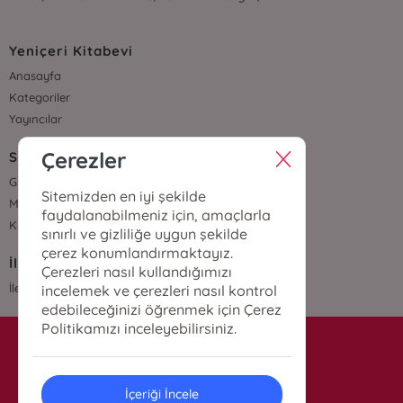
Yeniçeri Kitabevi
Anasayfa
Kategoriler
Yayıncılar
Çerezler
Sözleşmeler
Gizlilik Sözleşmesi
Sitemizden en iyi şekilde
Mesafeli Satış Sözleşmesi
faydalanabilmeniz için, amaçlarla
Kullanıcı Sözleşmesi
sınırlı ve gizliliğe uygun şekilde
çerez konumlandırmaktayız.
İletişim
Çerezleri nasıl kullandığımızı
İletişim
incelemek ve çerezleri nasıl kontrol
edebileceğinizi öğrenmek için Çerez
Politikamızı inceleyebilirsiniz.
info@yenicerikitabevi.com
İçeriği İncele