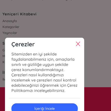
Yeniçeri Kitabevi
Anasayfa
Kategoriler
Yayıncılar
Çerezler
Sözleşmeler
Gizlilik Sözleşmesi
Sitemizden en iyi şekilde
Mesafeli Satış Sözleşmesi
faydalanabilmeniz için, amaçlarla
Kullanıcı Sözleşmesi
sınırlı ve gizliliğe uygun şekilde
çerez konumlandırmaktayız.
İletişim
Çerezleri nasıl kullandığımızı
İletişim
incelemek ve çerezleri nasıl kontrol
edebileceğinizi öğrenmek için Çerez
Politikamızı inceleyebilirsiniz.
info@yenicerikitabevi.com
İçeriği İncele