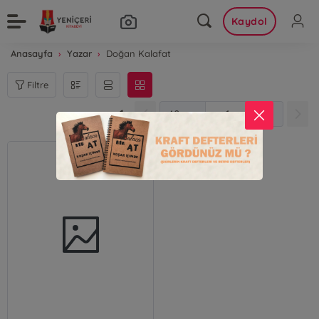
Kaydol
Anasayfa
Yazar
Doğan Kalafat
Filtre
1
1