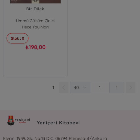
Bir Dilek
Ümmü Gülsüm Çinici
Hece Yayınları
Stok : 0
198,00
₺
1
1
Yeniçeri Kitabevi
Elvan, 1939. Sk. No:13 D:C, 06794 Etimesgut/Ankara