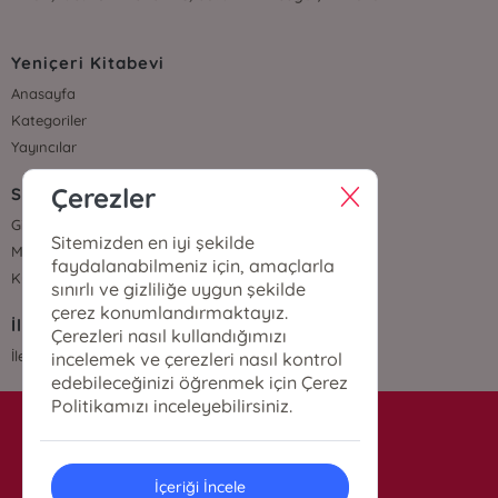
Yeniçeri Kitabevi
Anasayfa
Kategoriler
Yayıncılar
Çerezler
Sözleşmeler
Gizlilik Sözleşmesi
Sitemizden en iyi şekilde
Mesafeli Satış Sözleşmesi
faydalanabilmeniz için, amaçlarla
Kullanıcı Sözleşmesi
sınırlı ve gizliliğe uygun şekilde
çerez konumlandırmaktayız.
İletişim
Çerezleri nasıl kullandığımızı
İletişim
incelemek ve çerezleri nasıl kontrol
edebileceğinizi öğrenmek için Çerez
Politikamızı inceleyebilirsiniz.
info@yenicerikitabevi.com
İçeriği İncele