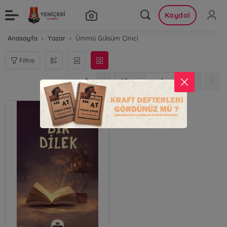
Kaydol
Anasayfa
Yazar
Ümmü Gülsüm Çinici
Filtre
1
1