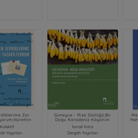
vdiklerime Zor
Güneyce - Rize Sözlüğü;Bir
Me
iyorum;Nurettin
Doğu Karadeniz Köyünün
Hat
un Mektupları
Hafızası ve Nâtıkası
Kolektif
İsmail Kara
ah Yayınları
Dergah Yayınları