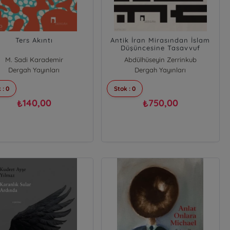
Ters Akıntı
Antik İran Mirasından İslam
Düşüncesine Tasavvuf
M. Sadi Karademir
Abdülhüseyin Zerrinkub
Dergah Yayınları
Dergah Yayınları
 : 0
Stok : 0
140,00
750,00
₺
₺