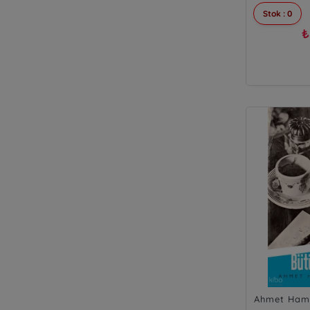
Stok : 0
₺
Ahmet Hamd