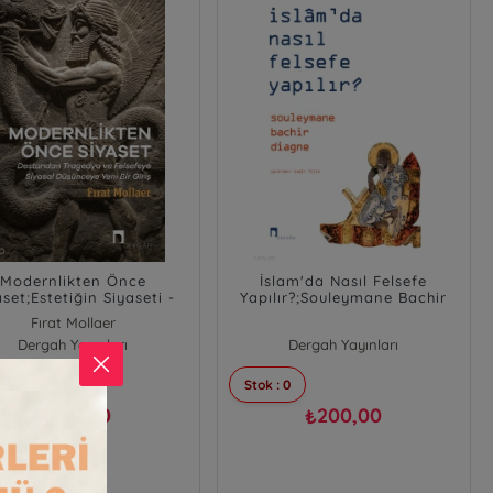
Modernlikten Önce
İslam'da Nasıl Felsefe
aset;Estetiğin Siyaseti -
Yapılır?;Souleymane Bachir
standan Tragedya ve
Diagne
Fırat Mollaer
efeye Siyasal Düşünceye
Dergah Yayınları
Dergah Yayınları
Yeni Bir Giriş
 : 0
Stok : 0
550,00
200,00
₺
₺