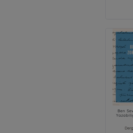
Ben Se
Yazabil
Topçu’n
Derg