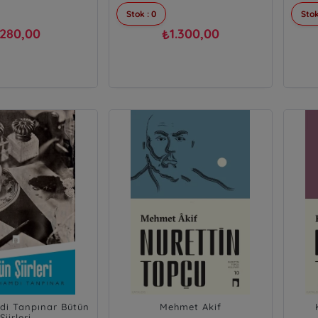
Stok : 0
Stok
280,00
1.300,00
₺
i Tanpınar Bütün
Mehmet Akif
Şiirleri