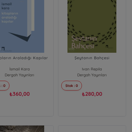
pların Araladığı Kapılar
Şeytanın Bahçesi
İsmail Kara
Ivan Repila
Dergah Yayınları
Dergah Yayınları
 : 0
Stok : 0
360,00
280,00
₺
₺