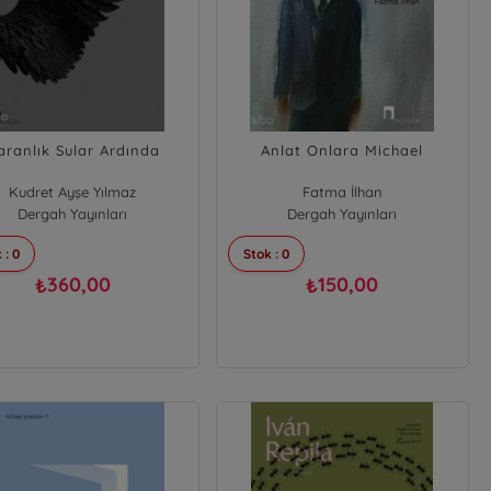
aranlık Sular Ardında
Anlat Onlara Michael
Kudret Ayşe Yılmaz
Fatma İlhan
Dergah Yayınları
Dergah Yayınları
 : 0
Stok : 0
360,00
150,00
₺
₺