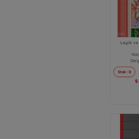
Leylâ ve
Niz
Derg
Stok : 0
₺