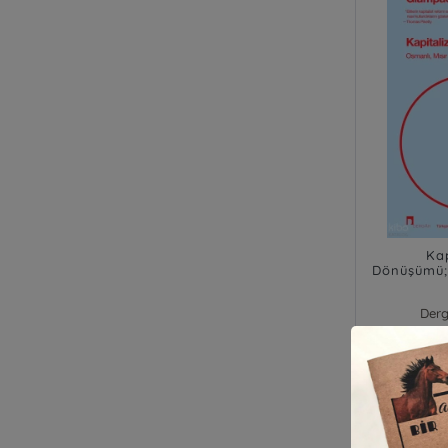
Ka
Dönüşümü;O
Derg
Stok : 0
₺