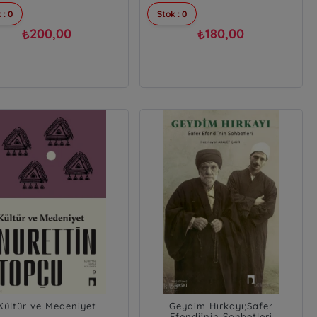
 : 0
Stok : 0
200,00
180,00
₺
₺
Kültür ve Medeniyet
Geydim Hırkayı;Safer
Efendi’nin Sohbetleri