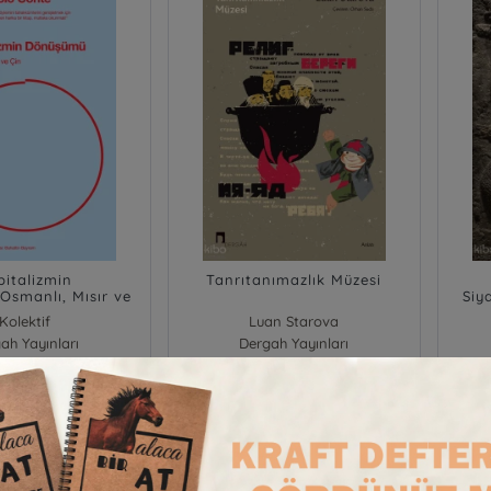
pitalizmin
Tanrıtanımazlık Müzesi
smanlı, Mısır ve
Siy
Çin
De
Kolektif
Luan Starova
Fels
ah Yayınları
Dergah Yayınları
Stok : 0
Stok
300,00
300,00
₺