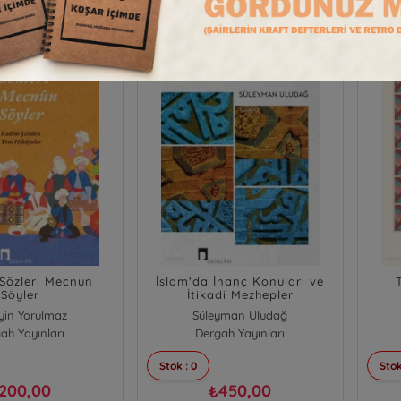
 Sözleri Mecnun
İslam'da İnanç Konuları ve
Söyler
İtikadi Mezhepler
yin Yorulmaz
Süleyman Uludağ
ah Yayınları
Dergah Yayınları
Stok : 0
Stok
200,00
450,00
₺