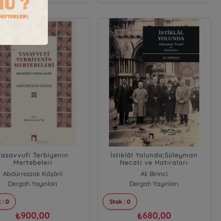
Tasavvufi Terbiyenin
İstiklâl Yolunda;Süleyman
Mertebeleri
Necati ve Hatıraları
Abdürrezzak Kâşânî
Ali Birinci
Dergah Yayınları
Dergah Yayınları
 : 0
Stok : 0
900,00
680,00
₺
₺