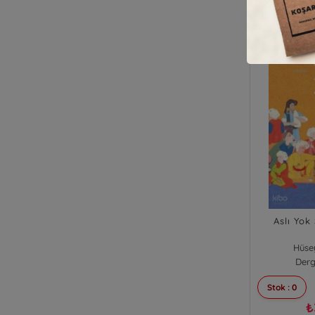
Aslı Yok
Hüse
Derg
Stok : 0
₺