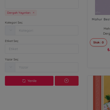
Dergah Yayınları
Mahur Bes
Kategori Seç
Meh
Derg
Etiket Seç
Stok : 0
Yazar Seç
Yenile