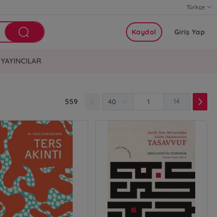
Türkçe
Kaydol
Giriş Yap
YAYINCILAR
559
14