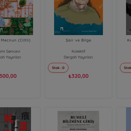
 Mecnun (Ciltli)
Şair ve Bilge
K
ami Gencevi
Kolektif
ah Yayınları
Dergah Yayınları
Stok : 0
Stok
500,00
320,00
₺