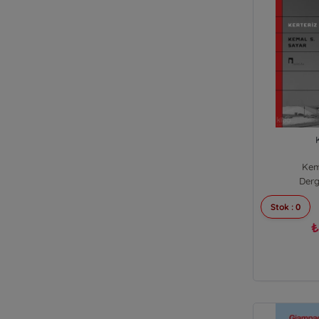
Kem
Derg
Stok : 0
₺