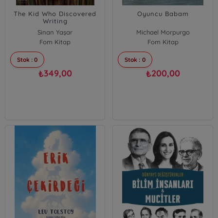
The Kid Who Discovered
Oyuncu Babam
Writing
Sinan Yaşar
Michael Morpurgo
Fom Kitap
Fom Kitap
Stok : 0
Stok : 0
349,00
200,00
₺
₺