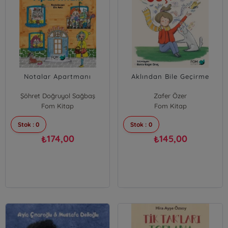
Notalar Apartmanı
Aklından Bile Geçirme
Şöhret Doğruyol Sağbaş
Zafer Özer
Fom Kitap
Fom Kitap
Stok : 0
Stok : 0
174,00
145,00
₺
₺