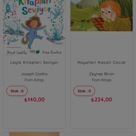
Leyla Kitapları Seviyor
Hayalleri Kaçan Çocuk
Joseph Coelho
Zeynep Birsin
Fom Kitap
Fom Kitap
Stok : 0
Stok : 0
140,00
224,00
₺
₺