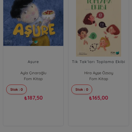
Aşure
Tik Tak'ları Toplama Ekibi
Ayla Çınaroğlu
Hira Ayşe Özsoy
Fom Kitap
Fom Kitap
Stok : 0
Stok : 0
187,50
165,00
₺
₺