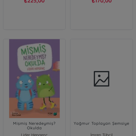
225,00
170,00
₺
₺
Mişmiş Neredeymiş?
Yağmur Toplayan Şemsiye
Okulda
Lider Hepgenç
İmren Tübcil