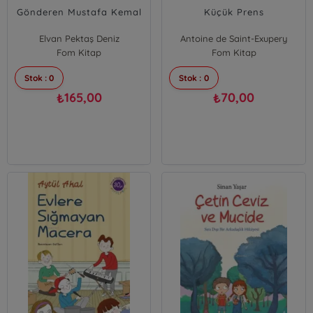
Gönderen Mustafa Kemal
Küçük Prens
Elvan Pektaş Deniz
Antoine de Saint-Exupery
Fom Kitap
Fom Kitap
Stok : 0
Stok : 0
165,00
70,00
₺
₺