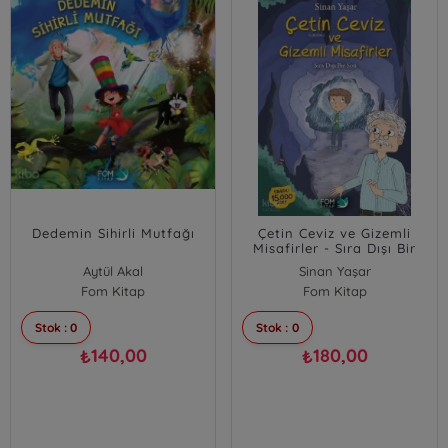
Dedemin Sihirli Mutfağı
Çetin Ceviz ve Gizemli
Misafirler - Sıra Dışı Bir
Son
Aytül Akal
Sinan Yaşar
Fom Kitap
Fom Kitap
Stok : 0
Stok : 0
140,00
180,00
₺
₺