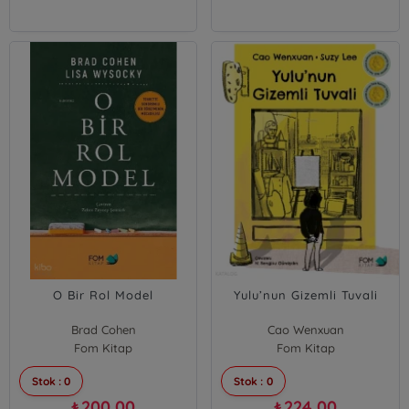
O Bir Rol Model
Yulu’nun Gizemli Tuvali
Brad Cohen
Cao Wenxuan
Fom Kitap
Fom Kitap
Stok : 0
Stok : 0
200,00
224,00
₺
₺