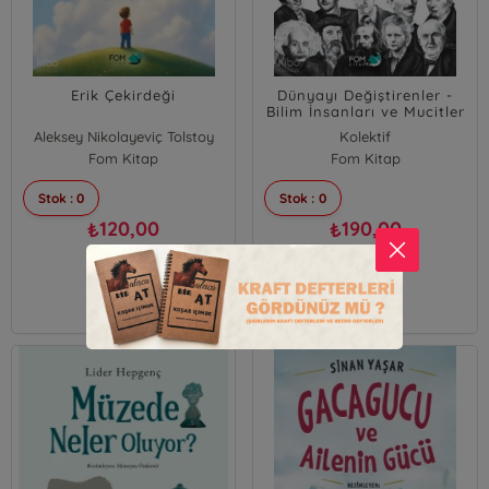
Erik Çekirdeği
Dünyayı Değiştirenler -
Bilim İnsanları ve Mucitler
Aleksey Nikolayeviç Tolstoy
Kolektif
Fom Kitap
Fom Kitap
Stok : 0
Stok : 0
120,00
190,00
₺
₺