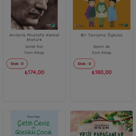
Anılarla Mustafa Kemal
Bir Tanışma Öyküsü
Atatürk
İsmet Kür
Sevim Ak
Fom Kitap
Fom Kitap
Stok : 0
Stok : 0
174,00
180,00
₺
₺