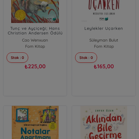
Tunç ve Ayçiçeği; Hans
Leylekler Uçarken
Christian Andersen Ödülü
2016
Cao Wenxuan
Süleyman Bulut
Fom Kitap
Fom Kitap
Stok : 0
Stok : 0
225,00
165,00
₺
₺