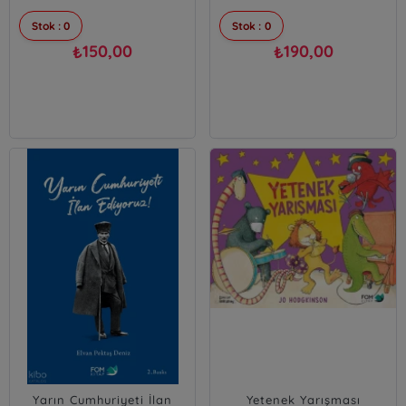
Stok : 0
Stok : 0
150,00
190,00
₺
₺
Yarın Cumhuriyeti İlan
Yetenek Yarışması