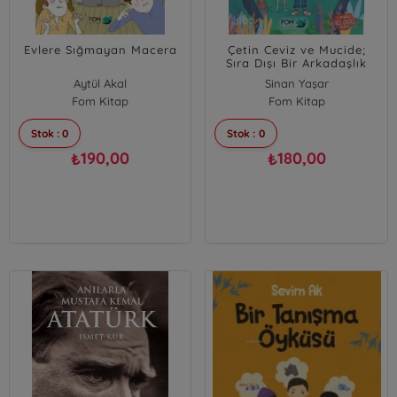
Evlere Sığmayan Macera
Çetin Ceviz ve Mucide;
Sıra Dışı Bir Arkadaşlık
Hikayesi
Aytül Akal
Sinan Yaşar
Fom Kitap
Fom Kitap
Stok : 0
Stok : 0
190,00
180,00
₺
₺