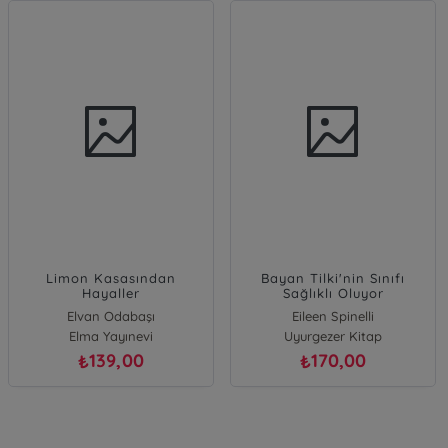
A Takımı Cılızım'ın Başı
Hayvanlar Aleminin En
Dertte; İz Sürücü Köpekler
Prensi Kurbağa
Dizisi - 3
Gülten Dayıoğlu
Kolektif
Altın Kitaplar
Kukla Yayınları
120,00
59,90
₺
₺