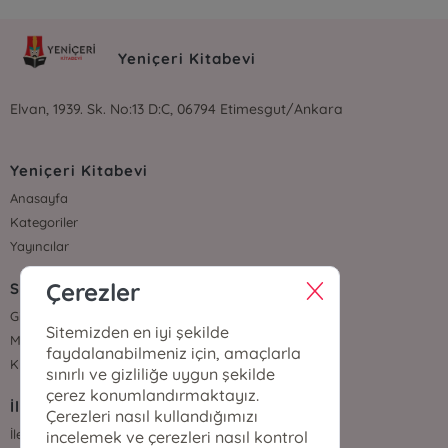
Yeniçeri Kitabevi
Elvan, 1939. Sk. No:13 D:C, 06794 Etimesgut/Ankara
Yeniçeri Kitabevi
Anasayfa
Kategoriler
Yayıncılar
Çerezler
Sözleşmeler
Gizlilik Sözleşmesi
Sitemizden en iyi şekilde
Mesafeli Satış Sözleşmesi
faydalanabilmeniz için, amaçlarla
Kullanıcı Sözleşmesi
sınırlı ve gizliliğe uygun şekilde
çerez konumlandırmaktayız.
İletişim
Çerezleri nasıl kullandığımızı
İletişim
incelemek ve çerezleri nasıl kontrol