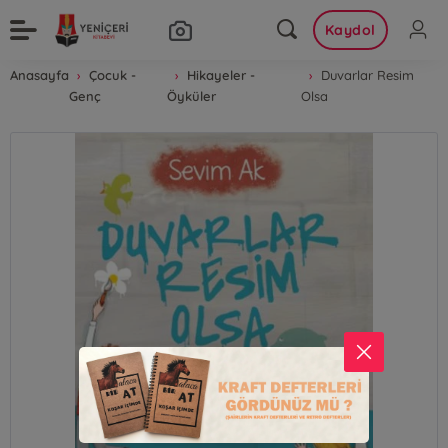
Kaydol
Anasayfa
Çocuk -
Hikayeler -
Duvarlar Resim
Genç
Öyküler
Olsa