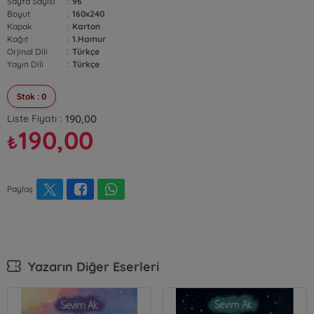
Sayfa Sayısı
:
96
Boyut
:
160x240
Kapak
:
Karton
Kağıt
:
1.Hamur
Orjinal Dili
:
Türkçe
Yayın Dili
:
Türkçe
Stok : 0
190,00
Liste Fiyatı :
190,00
₺
Paylaş
Yazarın Diğer Eserleri