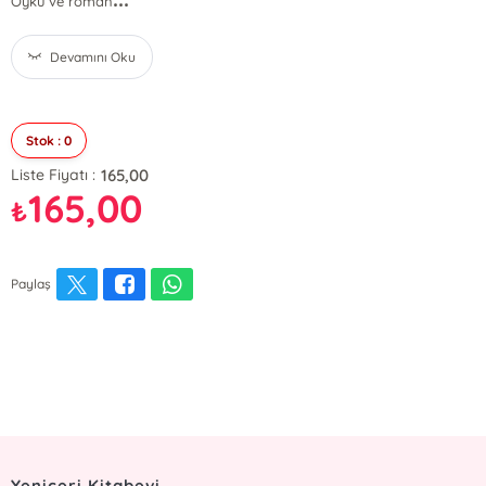
Öykü ve roman
Devamını Oku
Stok : 0
165,00
Liste Fiyatı :
165,00
₺
Paylaş
Yeniçeri Kitabevi