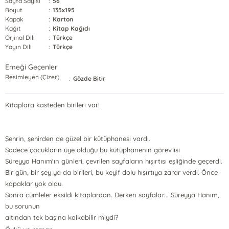
Sayfa Sayısı
:
56
Boyut
:
135x195
Kapak
:
Karton
Kağıt
:
Kitap Kağıdı
Orjinal Dili
:
Türkçe
Yayın Dili
:
Türkçe
Emeği Geçenler
Resimleyen (Çizer)
:
Gözde Bitir
Kitaplara kasteden birileri var!
Şehrin, şehirden de güzel bir kütüphanesi vardı.
Sadece çocukların üye olduğu bu kütüphanenin görevlisi
Süreyya Hanım'ın günleri, çevrilen sayfaların hışırtısı eşliğinde geçerdi.
Bir gün, bir şey ya da birileri, bu keyif dolu hışırtıya zarar verdi. Önce
kapaklar yok oldu.
Sonra cümleler eksildi kitaplardan. Derken sayfalar... Süreyya Hanım,
bu sorunun
altından tek başına kalkabilir miydi?
...