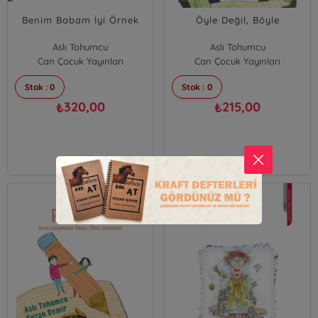
Benim Babam İyi Örnek
Öyle Değil, Böyle
Aslı Tohumcu
Aslı Tohumcu
Can Çocuk Yayınları
Can Çocuk Yayınları
Stok : 0
Stok : 0
320,00
215,00
₺
₺