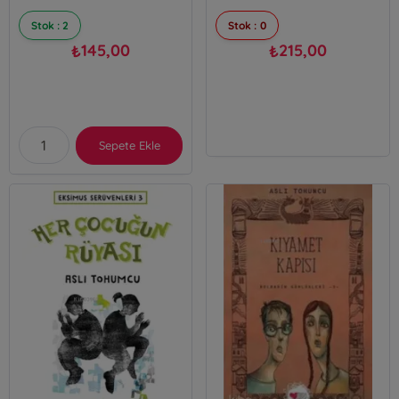
Stok : 2
Stok : 0
145,00
215,00
₺
₺
Sepete Ekle