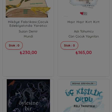
Hikâye Fabrikası;Çocuk
Hışır Hışır Kırt Kırt
Edebiyatında Yaratıcı
Yazım Etkinlikleri
Suzan Demir
Aslı Tohumcu
Aslı Tohumcu
Mundi
Can Çocuk Yayınları
Stok : 0
Stok : 0
230,00
165,00
₺
₺