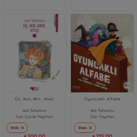
Üç, İkiii, Birr, Ateş!
Oyuncaklı Alfabe
Aslı Tohumcu
Aslı Tohumcu
Can Çocuk Yayınları
Can Yayınları
Stok : 0
Stok : 0
200,00
215,00
₺
₺