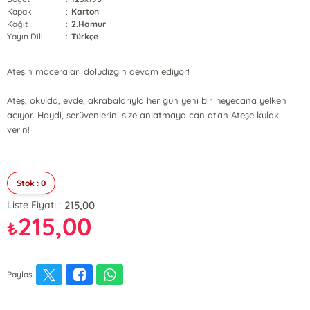
Kapak
:
Karton
Kağıt
:
2.Hamur
Yayın Dili
:
Türkçe
Ateşin maceraları doludizgin devam ediyor!
Ateş, okulda, evde, akrabalarıyla her gün yeni bir heyecana yelken
açıyor. Haydi, serüvenlerini size anlatmaya can atan Ateşe kulak
verin!
Stok : 0
215,00
Liste Fiyatı :
215,00
₺
Paylaş