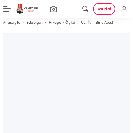
Kaydol
Anasayfa
Edebiyat
Hikaye - Öykü
Üç, İkiii, Birr, Ateş!