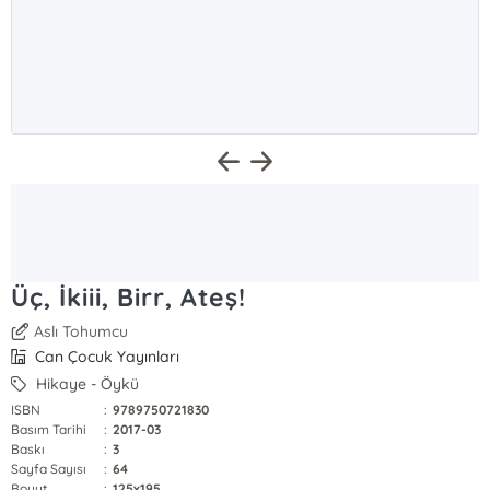
Üç, İkiii, Birr, Ateş!
Aslı Tohumcu
Can Çocuk Yayınları
Hikaye - Öykü
ISBN
:
9789750721830
Basım Tarihi
:
2017-03
Baskı
:
3
Sayfa Sayısı
:
64
Boyut
:
125x195