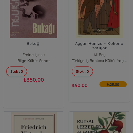
Bukağı
Ayyar Hamza - Kokona
Yatıyor
Emine Işınsu
Ali Bey
Bilge Kültür Sanat
Türkiye İş Bankası Kültür Yayınları
Stok : 0
Stok : 0
350,00
₺
₺
90,00
%25.00