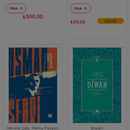
Stok : 0
Stok : 0
300,00
₺
₺
69,00
%25.00
Hevale Çak; Hemu Pexşan
Diwan