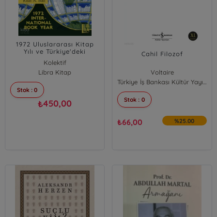
1972 Uluslararası Kitap
Yılı ve Türkiye'deki
Cahil Filozof
Yansımaları
Kolektif
Libra Kitap
Voltaire
Türkiye İş Bankası Kültür Yayınları
Stok : 0
Stok : 0
450,00
₺
₺
66,00
%25.00