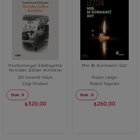
Postkolonyal Edebiyatta
Min Bi Kurmancî Got
Yerinden Edilen Kimlikler
Elif Güvendi Yalçın
Roşan Lezgin
Çizgi Kitabevi
Roşna Yayınevi
Stok : 0
Stok : 0
320,00
260,00
₺
₺