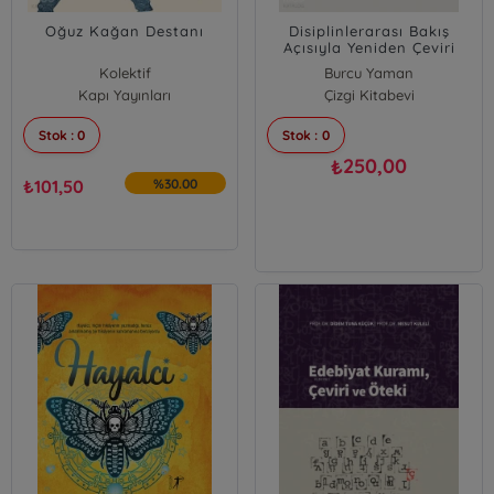
Oğuz Kağan Destanı
Disiplinlerarası Bakış
Açısıyla Yeniden Çeviri
Kolektif
Burcu Yaman
Kapı Yayınları
Çizgi Kitabevi
Stok : 0
Stok : 0
250,00
₺
₺
101,50
%30.00