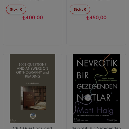
Stok : 0
Stok : 0
400,00
450,00
₺
₺
1001 Questions and
Nevrotik Bir Gezegenden