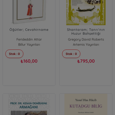
Öğütler; Cevahirname
Shantaram; Tanrı'nın
Huzur Bahşettiği
Ferideddin Attar
Gregory David Roberts
Billur Yayınları
Artemis Yayınları
Stok : 0
Stok : 0
160,00
795,00
₺
₺