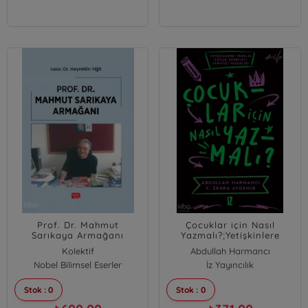
Prof. Dr. Mahmut
Çocuklar için Nasıl
Sarıkaya Armağanı
Yazmalı?;Yetişkinlere
Yönelik Çocuk Edebiyatı
Kolektif
Abdullah Harmancı
Yaratıcı Yazarlığı
Nobel Bilimsel Eserler
F. Zehra Aydemir
İz Yayıncılık
Stok : 0
Stok : 0