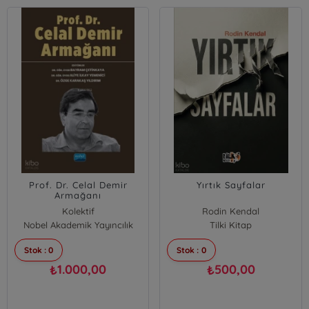
Prof. Dr. Celal Demir
Yırtık Sayfalar
Armağanı
Kolektif
Rodin Kendal
Nobel Akademik Yayıncılık
Tilki Kitap
Stok : 0
Stok : 0
1.000,00
500,00
₺
₺