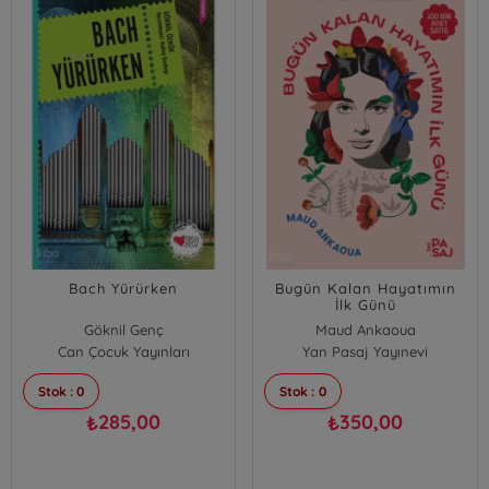
Bach Yürürken
Bugün Kalan Hayatımın
İlk Günü
Göknil Genç
Maud Ankaoua
Can Çocuk Yayınları
Yan Pasaj Yayınevi
Stok : 0
Stok : 0
285,00
350,00
₺
₺