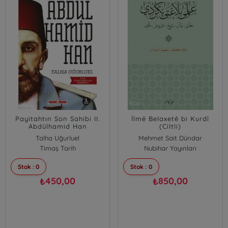
Payitahtın Son Sahibi II.
İlmê Belaxetê bi Kurdî
Abdülhamid Han
(Ciltli)
Talha Uğurluel
Mehmet Sait Dündar
Timaş Tarih
Nubihar Yayınları
Stok : 0
Stok : 0
450,00
850,00
₺
₺