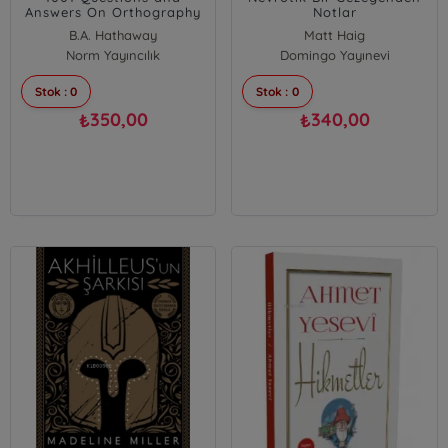
Answers On Orthography
Notlar
And Reading
B.A. Hathaway
Matt Haig
Norm Yayıncılık
Domingo Yayınevi
Stok : 0
Stok : 0
350,00
340,00
₺
₺