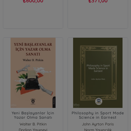
600,00
371,00
₺
₺
Yeni Başlayanlar İçin
Philosophy in Sport Made
Yazar Olma Sanatı
Science in Earnest
Walter B. Pitkin
John Ayrton Paris
Dorlion Yayınevi
Norm Yayıncılık