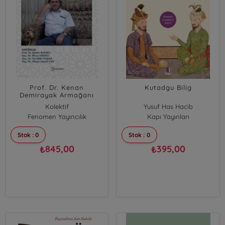
Prof. Dr. Kenan
Kutadgu Bilig
Demirayak Armağanı
Kolektif
Yusuf Has Hacib
Fenomen Yayıncılık
Kapı Yayınları
Stok : 0
Stok : 0
845,00
395,00
₺
₺