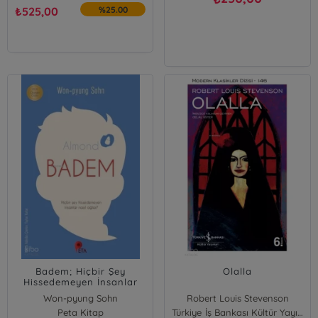
₺
525,00
%25.00
Badem; Hiçbir Şey
Olalla
Hissedemeyen İnsanlar
Nasıl Ağlar?
Won-pyung Sohn
Robert Louis Stevenson
Peta Kitap
Türkiye İş Bankası Kültür Yayınları