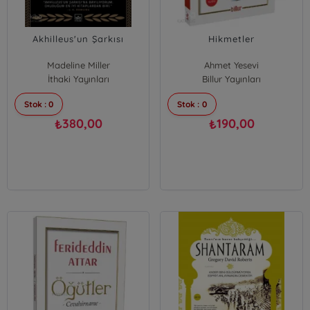
Akhilleus'un Şarkısı
Hikmetler
Madeline Miller
Ahmet Yesevi
İthaki Yayınları
Billur Yayınları
Stok : 0
Stok : 0
380,00
190,00
₺
₺