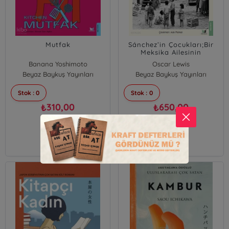
Mutfak
Sánchez’in Çocukları;Bir
Meksika Ailesinin
Otobiyografisi
Banana Yoshimoto
Oscar Lewis
Beyaz Baykuş Yayınları
Beyaz Baykuş Yayınları
Stok : 0
Stok : 0
310,00
650,00
₺
₺