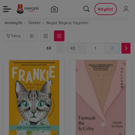
Kaydol
Anasayfa
Üretici
Beyaz Baykuş Yayınları
Filtre
69
2