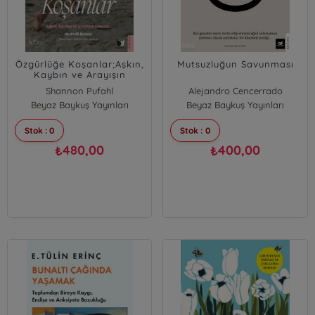
Özgürlüğe Koşanlar;Aşkın,
Mutsuzluğun Savunması
Kaybın ve Arayışın
Romanı...
Shannon Pufahl
Alejandro Cencerrado
Beyaz Baykuş Yayınları
Beyaz Baykuş Yayınları
Stok : 0
Stok : 0
480,00
400,00
₺
₺