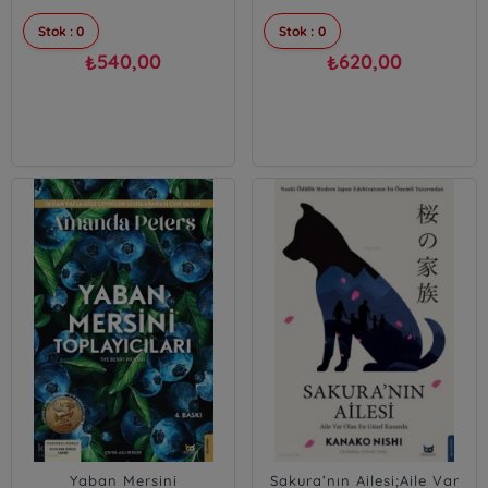
Stok : 0
Stok : 0
540,00
620,00
₺
₺
Yaban Mersini
Sakura’nın Ailesi;Aile Var