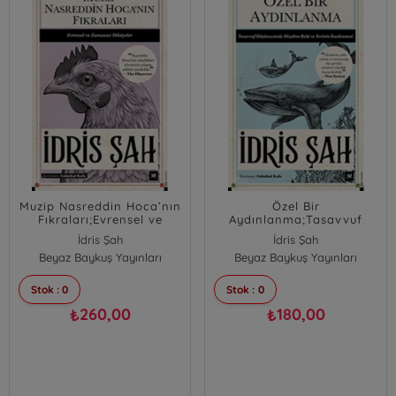
Muzip Nasreddin Hoca’nın
Özel Bir
Fıkraları;Evrensel ve
Aydınlanma;Tasavvuf
Zamansız Hikâyeler
Düşüncesinde Mizahın
İdris Şah
İdris Şah
Rolü ve Yerinin
Beyaz Baykuş Yayınları
Beyaz Baykuş Yayınları
İncelenmesi
Stok : 0
Stok : 0
260,00
180,00
₺
₺