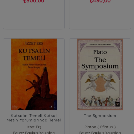
300,00
480,00
₺
₺
Kutsalın Temeli;Kutsal
The Symposium
Metin Yorumlarında Temel
Arayışı
İzzet Erş
Platon ( Eflatun )
Beyaz Baykuş Yayınları
Beyaz Baykuş Yayınları