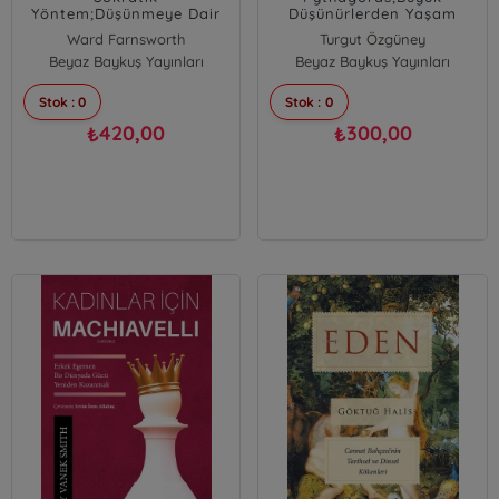
Yöntem;Düşünmeye Dair
Düşünürlerden Yaşam
Bir Kullanıcı Kılavuzu
Bilgeliği
Ward Farnsworth
Turgut Özgüney
Beyaz Baykuş Yayınları
Beyaz Baykuş Yayınları
Stok : 0
Stok : 0
420,00
300,00
₺
₺