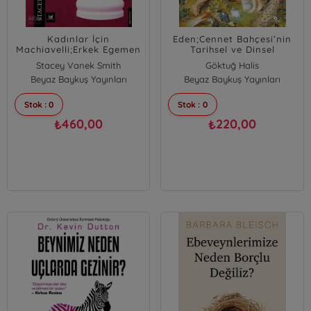
Kadınlar İçin
Eden;Cennet Bahçesi’nin
Machiavelli;Erkek Egemen
Tarihsel ve Dinsel
Bir Dünyada Gücü Yeniden
Kökenleri
Stacey Vanek Smith
Göktuğ Halis
Kazanmak
Beyaz Baykuş Yayınları
Beyaz Baykuş Yayınları
Stok : 0
Stok : 0
460,00
220,00
₺
₺