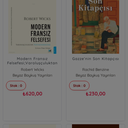
Modern Fransız
Gazze’nin Son Kitapçısı
Felsefesi;Varoluşçuluktan
Postmodernizme
Robert Wicks
Rachid Benzine
Beyaz Baykuş Yayınları
Beyaz Baykuş Yayınları
Stok : 0
Stok : 0
620,00
230,00
₺
₺