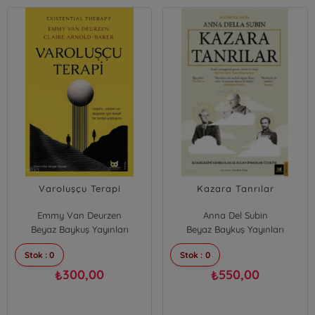
Varoluşçu Terapi
Kazara Tanrılar
Emmy Van Deurzen
Anna Del Subin
Beyaz Baykuş Yayınları
Claire Arnold Baker
Beyaz Baykuş Yayınları
Stok : 0
Stok : 0
300,00
550,00
₺
₺