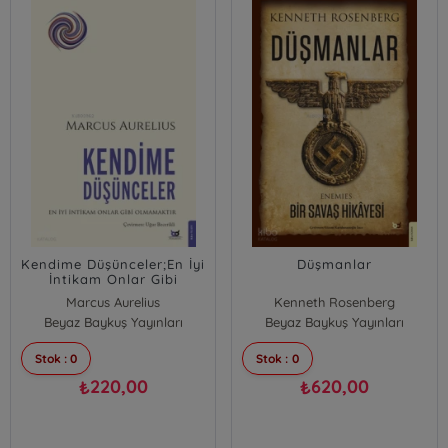
Kendime Düşünceler;En İyi
Düşmanlar
İntikam Onlar Gibi
Olmamaktır
Marcus Aurelius
Kenneth Rosenberg
Beyaz Baykuş Yayınları
Beyaz Baykuş Yayınları
Stok : 0
Stok : 0
220,00
620,00
₺
₺