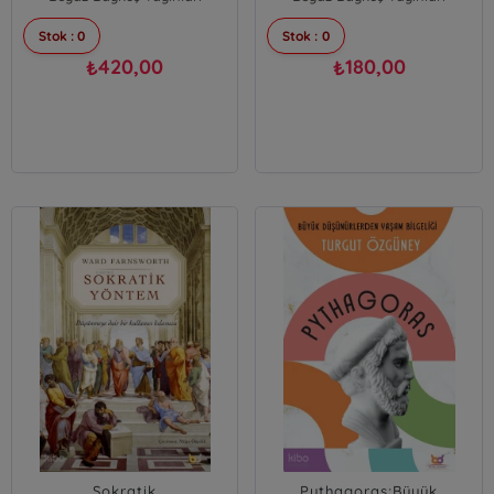
Stok : 0
Stok : 0
420,00
180,00
₺
₺
Sokratik
Pythagoras;Büyük