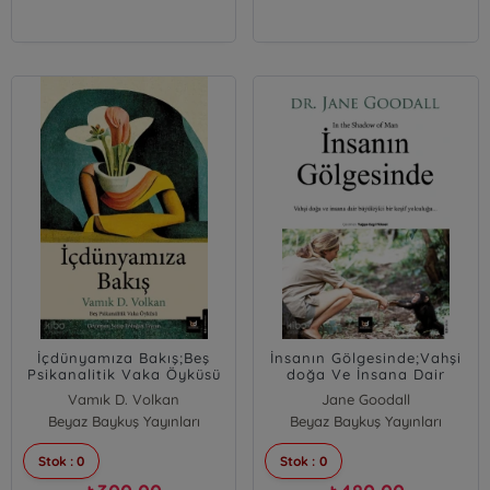
İçdünyamıza Bakış;Beş
İnsanın Gölgesinde;Vahşi
Psikanalitik Vaka Öyküsü
doğa Ve İnsana Dair
Büyüleyici Bir Keşif
Vamık D. Volkan
Jane Goodall
Yolculuğu
Beyaz Baykuş Yayınları
Beyaz Baykuş Yayınları
Stok : 0
Stok : 0