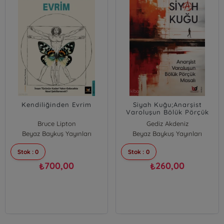
Kendiliğinden Evrim
Siyah Kuğu;Anarşist
Varoluşun Bölük Pörçük
Masalı
Bruce Lipton
Gediz Akdeniz
Beyaz Baykuş Yayınları
Steve Bhaerman
Beyaz Baykuş Yayınları
Stok : 0
Stok : 0
700,00
260,00
₺
₺