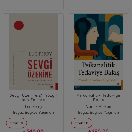
Sevgi Üzerine;21. Yüzyıl
Psikanalitik Tedaviye
İçin Felsefe
Bakış
Luc Ferry
Vamık Volkan
Beyaz Baykuş Yayınları
Beyaz Baykuş Yayınları
Işıl Vahip
Stok : 0
Stok : 0
340,00
290,00
₺
₺