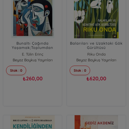
Bunaltı Çağında
Balarıları ve Uzaktaki Gök
Yaşamak;Toplumdan
Gürültüsü
Bireye Kaygı, Endişe ve
E. Tülin Erinç
Riku Onda
Anksiyete Bozukluğu
Beyaz Baykuş Yayınları
Beyaz Baykuş Yayınları
Stok : 0
Stok : 0
260,00
620,00
₺
₺